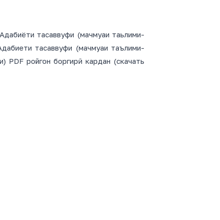
Адабиёти тасаввуфи (мачмуаи таьлими-
Адабиети тасаввуфи (мачмуаи таълими-
и) PDF ройгон боргирӣ кардан (скачать