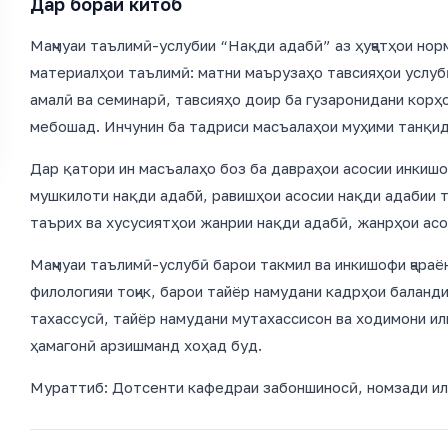
Дар бораи китоб
Маҷмуаи таълимӣ-услубии “Нақди адабӣ” аз ҳуҷҷатҳои нор
материалҳои таълимӣ: матни маърузаҳо тавсияҳои услуб
амалӣ ва семинарӣ, тавсияҳо доир ба гузаронидани корҳ
мебошад. Инчунин ба тадриси масъалаҳои муҳими танқид
Дар қатори ин масъалаҳо боз ба давраҳои асосии инкиш
мушкилоти нақди адабй, равишҳои асосии нақди адабии т
таърих ва хусусиятҳои жанрии нақди адабӣ, жанрҳои ас
Маҷмуаи таълимӣ-услубӣ барои такмил ва инкишофи ҷара
филологияи тоҷик, барои тайёр намудани кадрҳои баланд
тахассусӣ, тайёр намудани мутахассисон ва ходимони и
ҳамагонӣ арзишманд хоҳад буд.
Мураттиб: Дотсенти кафедраи забоншиносӣ, номзади ил