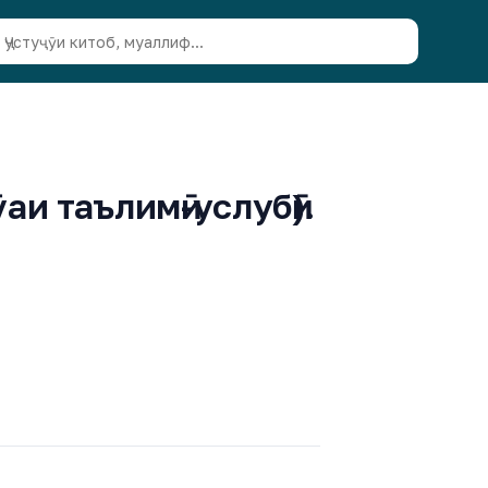
и таълимӣ-услубӣ).