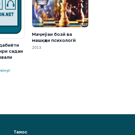
Маҷмӯаи бозӣ ва
машқҳои психологӣ
адабиёти
2013
ири садаи
ввали
оюнус
Тамос