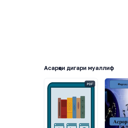
Асарҳои дигари муаллиф
PDF