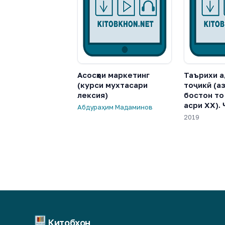
Асосҳои маркетинг
Таърихи 
(курси мухтасари
тоҷикӣ (а
лексия)
бостон то
асри XX). 
Абдураҳим Мадаминов
2019
Китобхон