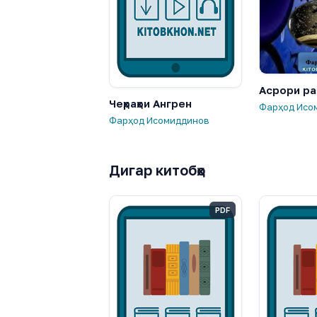
Асрори ра
Чеҳраҳои Ангрен
Фарҳод Исо
Фарҳод Исомиддинов
Дигар китобҳо
PDF