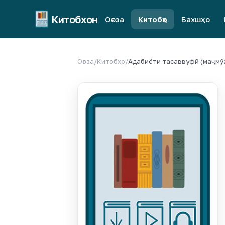
Китобхон
Оғоза
Китобҳо
Бахшҳо
Оғоза
/
Китобҳо
/
Адабиёти тасаввуфӣ (маҷмӯ