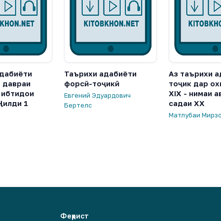
адабиёти
Таърихи адабиёти
Аз таърихи 
з давраи
форсӣ-тоҷикӣ
тоҷик дар ох
 ибтидои
XIX - нимаи а
Евгений Эдуардович
Ҷилди 1
садаи XX
Бертелс
Матлубаи Мирз
Феҳрист