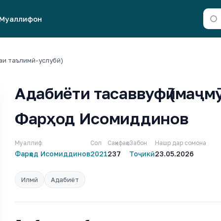
Муаллифон
аи таълимӣ-услубӣ)
Адабиёти тасаввуфӣ (маҷмӯа
Фарҳод Исомиддинов
Муаллиф
Сол
Саҳифаҳо
Забон
Нашр дар сомона
Фарҳод Исомиддинов
2021
237
Тоҷикӣ
23.05.2026
Илмӣ
Адабиёт