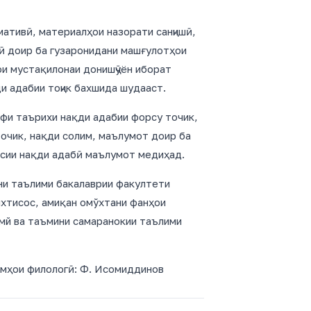
мативӣ, материалҳои назорати санҷишӣ,
ӣ доир ба гузаронидани машғулотҳои
ои мустақилонаи донишҷӯён иборат
и адабии тоҷик бахшида шудааст.
офи таърихи нақди адабии форсу точик,
очик, нақди солим, маълумот доир ба
осии нақди адабӣ маълумот медиҳад.
ёни таълими бакалаврии факултети
ихтисос, амиқан омўхтани фанҳои
лмй ва таъмини самаранокии таълими
мҳои филологӣ: Ф. Исомиддинов