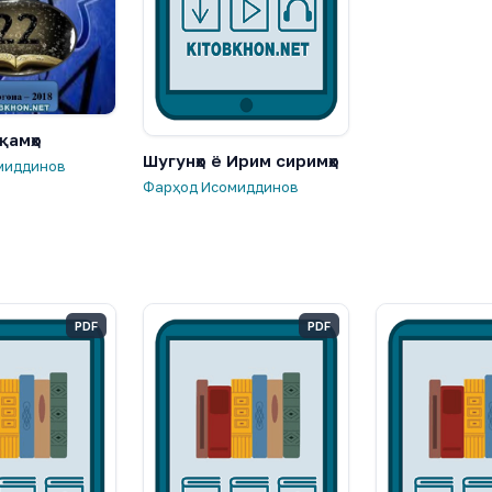
қамҳо
Шугунҳо ё Ирим сиримҳо
миддинов
Фарҳод Исомиддинов
PDF
PDF