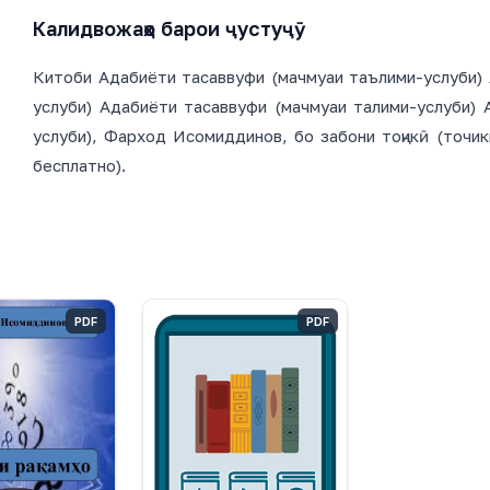
Калидвожаҳо барои ҷустуҷӯ
Китоби Адабиёти тасаввуфи (мачмуаи таълими-услуби) 
услуби) Адабиёти тасаввуфи (мачмуаи талими-услуби) 
услуби), Фарход Исомиддинов, бо забони тоҷикӣ (точик
бесплатно).
PDF
PDF