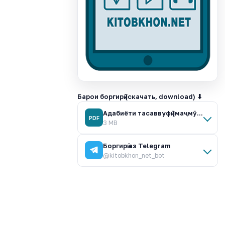
Барои боргирӣ (скачать, download) ⬇
Адабиёти тасаввуфӣ (маҷмӯаи таълимӣ-услубӣ).pdf
PDF
3 MB
Боргирӣ аз Telegram
@kitobkhon_net_bot