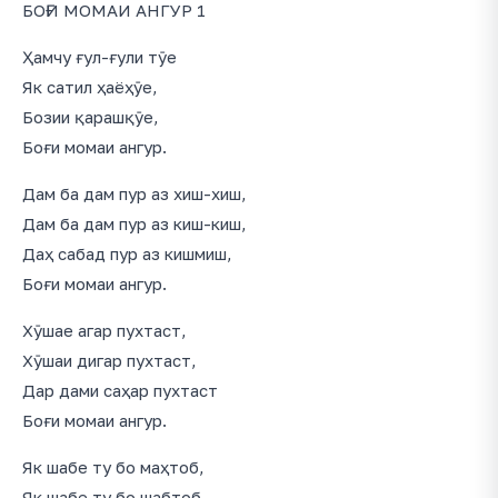
БОҒИ МОМАИ АНГУР 1
Ҳамчу ғул-ғули тӯе
Як сатил ҳаёҳӯе,
Бозии қарашқӯе,
Боғи момаи ангур.
Дам ба дам пур аз хиш-хиш,
Дам ба дам пур аз киш-киш,
Даҳ сабад пур аз кишмиш,
Боғи момаи ангур.
Хӯшае агар пухтаст,
Хӯшаи дигар пухтаст,
Дар дами саҳар пухтаст
Боғи момаи ангур.
Як шабе ту бо маҳтоб,
Як шабе ту бо шабтоб,