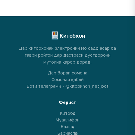
Китобхон
Дар китобхонаи электронии мо садҳо асар ба
таври ройгон дар дастраси дӯстдорони
мутолиа қарор дорад.
Дар бораи сомона
Сомонаи қаблӣ
Боти телеграмӣ - @kitobkhon_net_bot
Феҳрист
Китобҳо
Муаллифон
Бахшҳо
Барчаспҳо