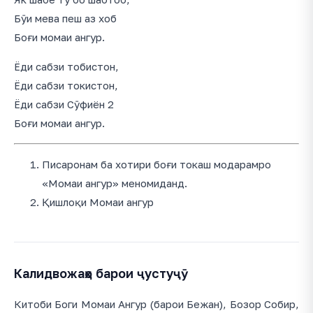
Бӯи мева пеш аз хоб
Боғи момаи ангур.
Ёди сабзи тобистон,
Ёди сабзи токистон,
Ёди сабзи Сӯфиён 2
Боғи момаи ангур.
Писаронам ба хотири боғи токаш модарамро
«Момаи ангур» меномиданд.
Қишлоқи Момаи ангур
Калидвожаҳо барои ҷустуҷӯ
Китоби Боги Момаи Ангур (барои Бежан), Бозор Собир,