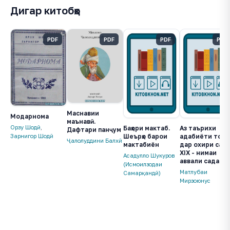
Дигар китобҳо
PDF
PDF
PDF
PDF
Маснавии
Модарнома
маънавӣ.
Орзу Шодӣ
,
Баҳори мактаб.
Аз таърихи
Дафтари панҷум
Зарнигор Шодӣ
Шеърҳо барои
адабиёти тоҷи
Ҷалолуддини Балхӣ
мактабиён
дар охири сад
XIX - нимаи
Асадулло Шукуров
аввали садаи X
(Исмоилзодаи
Матлубаи
Самарқандӣ)
Мирзоюнус