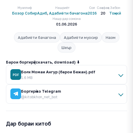
Муаллиф
Нашриёт
Сол
Саҳифаҳо
Забон
Бозор Собир
Адиб
,
Адабиёти бачагона
2016
20
Тоҷикӣ
Нашр дар сомона
01.06.2026
Адабиёти бачагона
Адабиёти муосир
Назм
Шеър
Барои боргирӣ (скачать, download) ⬇
Боғи Момаи Ангур (барои Бежан).pdf
PDF
1.6 MB
Боргирӣ аз Telegram
@kitobkhon_net_bot
Дар бораи китоб