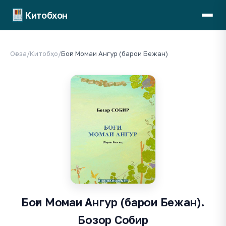
Китобхон
Оғоза
/
Китобҳо
/
Боғи Момаи Ангур (барои Бежан)
Боғи Момаи Ангур (барои Бежан).
Бозор Собир