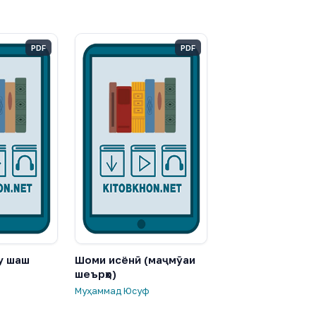
PDF
PDF
у шаш
Шоми исёнӣ (маҷмӯаи
шеърҳо)
Муҳаммад Юсуф