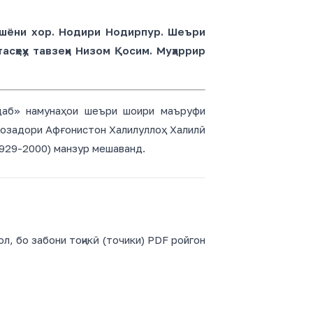
 Ошёни хор. Нодири Нодирпур. Шеъри
асҳеҳу тавзеҳи Низом Қосим. Муҳаррир
адаб» намунаҳои шеъри шоири маъруфи
озадори Афғонистон Халилуллоҳ Халилӣ
929-2000) манзур мешаванд.
, бо забони тоҷикӣ (точики) PDF ройгон