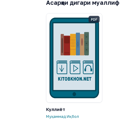
Асарҳои дигари муаллиф
PDF
Куллиёт
Муҳаммад Иқбол