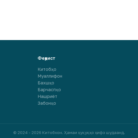
Феҳрист
Китобҳо
Муаллифон
Бахшҳо
Барчаспҳо
Нашриёт
Забонҳо
© 2024 - 2026 Китобхон. Ҳамаи ҳуқуқҳо ҳифз шудаанд.