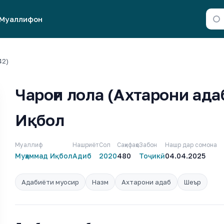
Муаллифон
42)
Чароғи лола (Ахтарони ада
Иқбол
Муаллиф
Нашриёт
Сол
Саҳифаҳо
Забон
Нашр дар сомона
Муҳаммад Иқбол
Адиб
2020
480
Тоҷикӣ
04.04.2025
Адабиёти муосир
Назм
Ахтарони адаб
Шеър