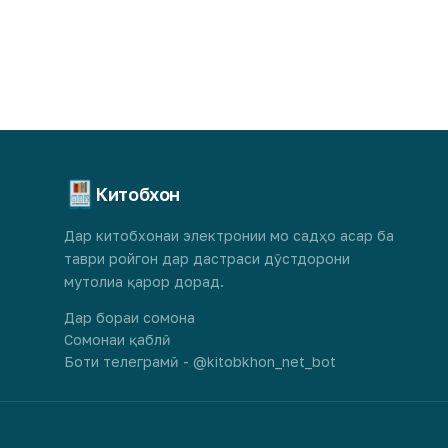
Китобхон
Дар китобхонаи электронии мо садҳо асар ба
таври ройгон дар дастраси дӯстдорони
мутолиа қарор дорад.
Дар бораи сомона
Сомонаи қаблӣ
Боти телеграмӣ - @kitobkhon_net_bot