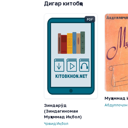
Дигар китобҳо
PDF
Муҳаммад 
Зиндарӯд
Абдуллоҷон
(Зиндагиномаи
Муҳаммад Иқбол)
Ҷовид Иқбол