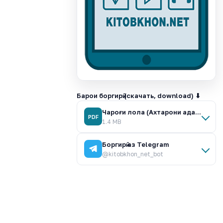
Барои боргирӣ (скачать, download) ⬇
Чароғи лола (Ахтарони адаб, 42).pdf
PDF
1.4 MB
Боргирӣ аз Telegram
@kitobkhon_net_bot