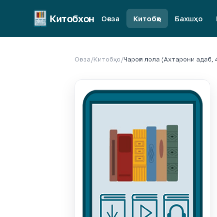
Китобхон
Оғоза
Китобҳо
Бахшҳо
Оғоза
/
Китобҳо
/
Чароғи лола (Ахтарони адаб, 