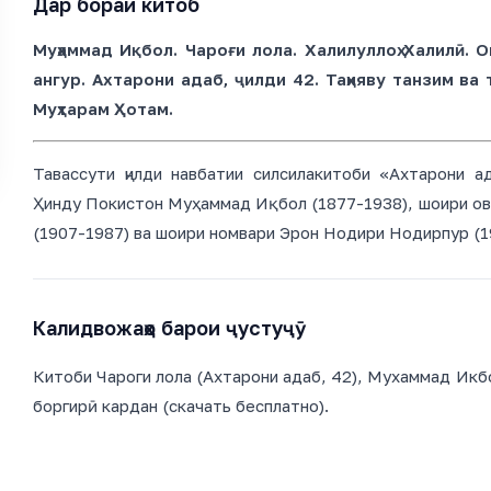
Дар бораи китоб
Муҳаммад Иқбол. Чароғи лола. Халилуллоҳ Халилӣ.
ангур. Ахтарони адаб, ҷилди 42. Таҳияву танзим ва т
Муҳтарам Ҳотам.
Тавассути ҷилди навбатии силсилакитоби «Ахтарони 
Ҳинду Покистон Муҳаммад Иқбол (1877-1938), шоири ов
(1907-1987) ва шоири номвари Эрон Нодири Нодирпур (1
Калидвожаҳо барои ҷустуҷӯ
Китоби Чароги лола (Ахтарони адаб, 42), Мухаммад Икбол
боргирӣ кардан (скачать бесплатно).