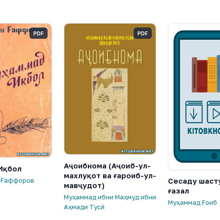
PDF
PDF
Аҷоибнома (Аҷоиб-ул-
Иқбол
махлуқот ва ғароиб-ул-
 Ғаффоров
Сесаду шаст
мавҷудот)
ғазал
Муҳаммад ибни Маҳмуд ибни
Муҳаммад Ғоиб
Аҳмади Тусӣ