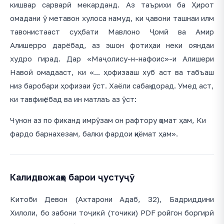
кишвар сарварӣ мекарданд. Аз таърихи ба Ҳирот
омадани ӯ метавон хулоса намуд, ки ҷавони ташнаи илм
тавонистааст суҳбати Мавлоно Ҷомӣ ва Амир
Алишерро дарёбад, аз эшон фотиҳаи неки ояндаи
худро гирад. Дар «Маҷолису-н-нафоис»-и Алишери
Навоӣ омадааст, ки «... ҳофизааш хуб аст ва табъаш
низ баробари ҳофизаи ӯст. Хаёли сабақ дорад. Умед аст,
ки тавфиқ ёбад ва ин матлаъ аз ӯст:
Чунон аз по фиканд имрӯзам он рафтору қомат ҳам, Ки
фардо барнахезам, балки фардои қиёмат ҳам».
Калидвожаҳо барои ҷустуҷӯ
Китоби Девон (Ахтарони Адаб, 32), Бадриддини
Хилоли, бо забони тоҷикӣ (точики) PDF ройгон боргирӣ