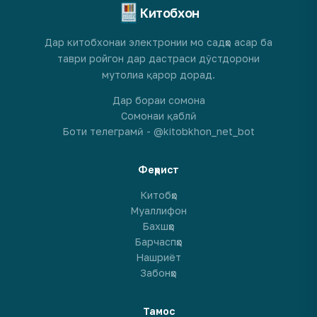
Китобхон
Дар китобхонаи электронии мо садҳо асар ба
таври ройгон дар дастраси дӯстдорони
мутолиа қарор дорад.
Дар бораи сомона
Сомонаи қаблӣ
Боти телеграмӣ - @kitobkhon_net_bot
Феҳрист
Китобҳо
Муаллифон
Бахшҳо
Барчаспҳо
Нашриёт
Забонҳо
Тамос