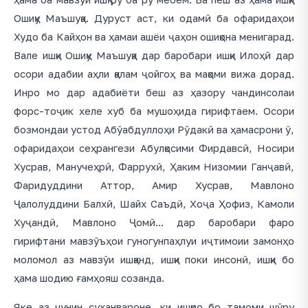
Ошиқу Маъшуқа. Дуруст аст, ки одамӣ ба офаридаҳои
Худо ба Кайҳон ва ҳамаи ашёи ҷаҳон ошиқона менигарад.
Вале ишқи Ошиқу Маъшуқа дар баробари ишқи Илоҳӣ дар
осори адабии аҳли қалам ҷойгоҳ ва мақоми вижа дорад.
Инро мо дар адабиёти беш аз ҳазору чандинсолаи
форс-тоҷик хеле хуб ба мушоҳида гирифтаем. Осори
бозмондаи устод Абӯабдуллоҳи Рӯдакӣ ва ҳамасрони ӯ,
офаридаҳои сеҳрангези Абулқосими Фирдавсӣ, Носири
Хусрав, Манучеҳрӣ, Фаррухӣ, Ҳаким Низомии Ганҷавӣ,
Фаридуддини Аттор, Амир Хусрав, Мавлоно
Ҷалолуддини Балхӣ, Шайх Саъдӣ, Хоҷа Ҳофиз, Камоли
Хуҷандӣ, Мавлоно Ҷомӣ... дар баробари фаро
гирифтани мавзӯъҳои гуногунпаҳлуи иҷтимоии замонҳо
моломол аз мавзӯи ишқанд, ишқи поки инсонӣ, ишқи бо
ҳама шодию ғамҳояш созанда.
Яке аз чунин суханвароне, ки ишқро бо тамоми шӯру