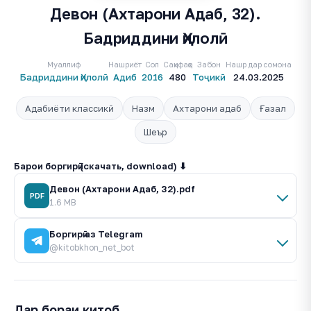
Девон (Ахтарони Адаб, 32).
Бадриддини Ҳилолӣ
Муаллиф
Нашриёт
Сол
Саҳифаҳо
Забон
Нашр дар сомона
Бадриддини Ҳилолӣ
Адиб
2016
480
Тоҷикӣ
24.03.2025
Адабиёти классикӣ
Назм
Ахтарони адаб
Ғазал
Шеър
Барои боргирӣ (скачать, download) ⬇
Девон (Ахтарони Адаб, 32).pdf
PDF
1.6 MB
Боргирӣ аз Telegram
@kitobkhon_net_bot
Дар бораи китоб