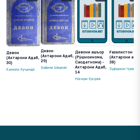
Девон
Девони ашъор
Ғазалистон
Девон
(Ахтарони Адаб,
(Рӯшноинома,
(Ахтарони адаб
(Ахтарони Адаб,
29)
Саодатнома) -
38)
30)
Ахтарони Адаб,
Ҳофизи Шерозӣ
Зуфархон Ҷавҳарӣ
Камоли Хуҷандӣ
14
Носири Хусрав