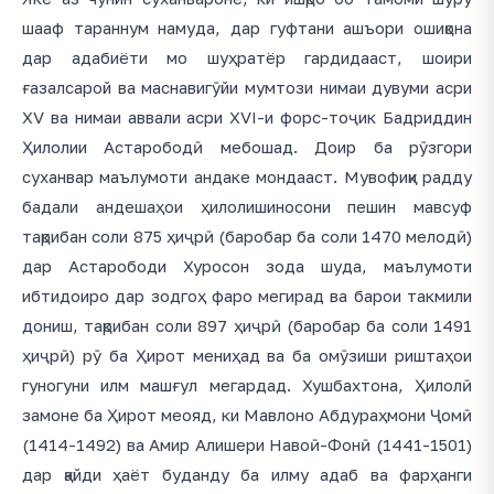
шааф тараннум намуда, дар гуфтани ашъори ошиқона
дар адабиёти мо шуҳратёр гардидааст, шоири
ғазалсарой ва маснавигӯйи мумтози нимаи дувуми асри
XV ва нимаи аввали асри XVI-и форс-тоҷик Бадриддин
Ҳилолии Астарободӣ мебошад. Доир ба рӯзгори
суханвар маълумоти андаке мондааст. Мувофиқи радду
бадали андешаҳои ҳилолишиносони пешин мавсуф
тақрибан соли 875 ҳиҷрӣ (баробар ба соли 1470 мелодӣ)
дар Астарободи Хуросон зода шуда, маълумоти
ибтидоиро дар зодгоҳ фаро мегирад ва барои такмили
дониш, тақрибан соли 897 ҳиҷрӣ (баробар ба соли 1491
ҳиҷрӣ) рӯ ба Ҳирот мениҳад ва ба омӯзиши риштаҳои
гуногуни илм машғул мегардад. Хушбахтона, Ҳилолӣ
замоне ба Ҳирот меояд, ки Мавлоно Абдураҳмони Ҷомӣ
(1414-1492) ва Амир Алишери Навоӣ-Фонӣ (1441-1501)
дар қайди ҳаёт буданду ба илму адаб ва фарҳанги