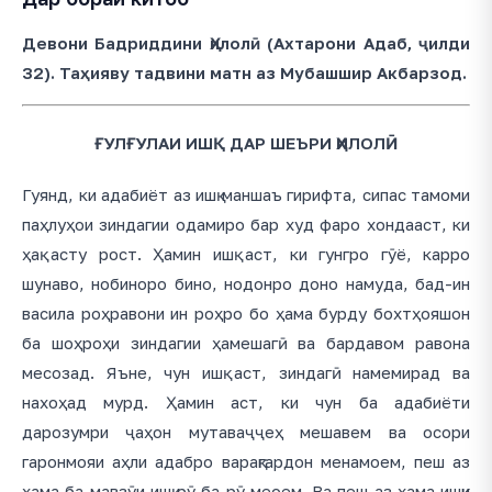
Девони Бадриддини Ҳилолӣ (Ахтарони Адаб, ҷилди
32). Таҳияву тадвини матн аз Мубашшир Акбарзод.
ҒУЛҒУЛАИ ИШҚ ДАР ШЕЪРИ ҲИЛОЛӢ
Гуянд, ки адабиёт аз ишқ маншаъ гирифта, сипас тамоми
паҳлуҳои зиндагии одамиро бар худ фаро хондааст, ки
ҳақ асту рост. Ҳамин ишқ аст, ки гунгро гӯё, карро
шунаво, нобиноро бино, нодонро доно намуда, бад-ин
васила роҳравони ин роҳро бо ҳама бурду бохтҳояшон
ба шоҳроҳи зиндагии ҳамешагӣ ва бардавом равона
месозад. Яъне, чун ишқ аст, зиндагӣ намемирад ва
нахоҳад мурд. Ҳамин аст, ки чун ба адабиёти
дарозумри ҷаҳон мутаваҷҷеҳ мешавем ва осори
гаронмояи аҳли адабро варақгардон менамоем, пеш аз
ҳама ба мавзӯи ишқ рӯ ба рӯ меоем. Ва пеш аз ҳама ишқи