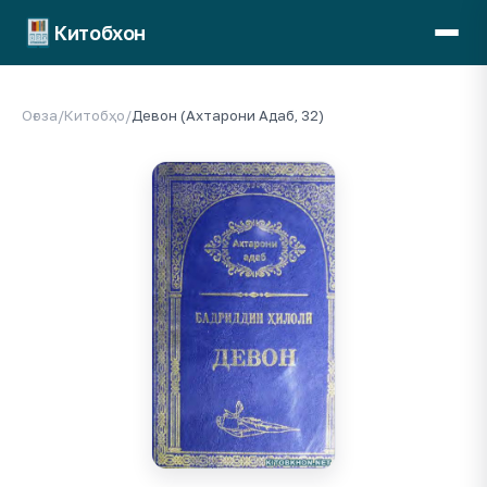
Китобхон
Оғоза
/
Китобҳо
/
Девон (Ахтарони Адаб, 32)