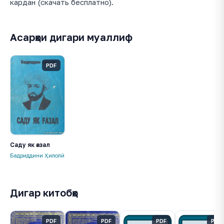
кардан (скачать бесплатно).
Асарҳои дигари муаллиф
PDF
Саду як ғазал
Бадриддини Ҳилолӣ
Дигар китобҳо
PDF
PDF
PDF
PDF