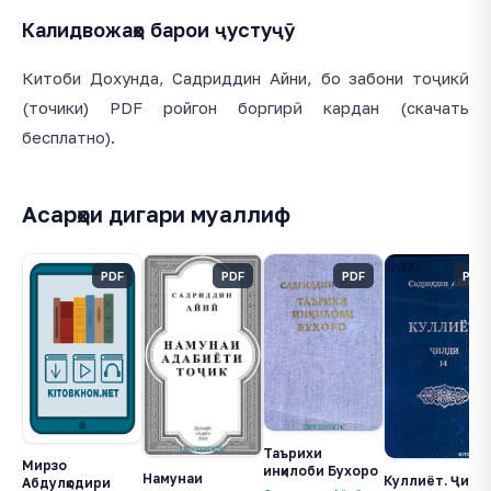
Калидвожаҳо барои ҷустуҷӯ
Китоби Дохунда, Садриддин Айни, бо забони тоҷикӣ
(точики) PDF ройгон боргирӣ кардан (скачать
бесплатно).
Асарҳои дигари муаллиф
PDF
PDF
PDF
PDF
Таърихи
Мирзо
инқилоби Бухоро
Намунаи
Куллиёт. Ҷилд
Абдулқодири