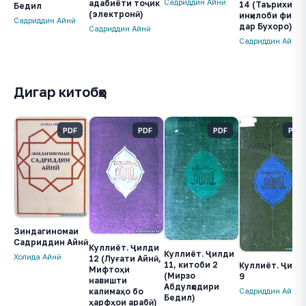
Садриддин Айнӣ
адабиёти тоҷик
14 (Таърихи
Бедил
(электронӣ)
инқилоби фикр
Садриддин Айнӣ
дар Бухоро)
Садриддин Айнӣ
Садриддин Айнӣ
Дигар китобҳо
PDF
PDF
PDF
PDF
Зиндагиномаи
Садриддин Айнӣ
Куллиёт. Ҷилди
Куллиёт. Ҷилди
Холида Айнӣ
12 (Луғати Айнӣ,
11, китоби 2
Куллиёт. Ҷилд
Мифтоҳи
(Мирзо
9
навишти
Абдулқодири
Садриддин Айнӣ
калимаҳо бо
Бедил)
ҳарфҳои арабӣ)