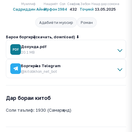
Муаллиф
Нашриёт
Сол
Саҳифаҳо
Забон
Нашр дар сомона
Садриддин Айнӣ
Ирфон
1984
432
Тоҷикӣ
13.05.2025
Адабиёти муосир
Роман
Барои боргирӣ (скачать, download) ⬇
Дохунда.pdf
PDF
20.1 MB
Боргирӣ аз Telegram
@kitobkhon_net_bot
Дар бораи китоб
Соли таълиф: 1930 (Самарқанд)