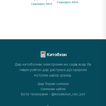
Садриддин Айнӣ
Садриддин Айнӣ
Китобхон
Дар китобхонаи электронии мо садҳо асар ба
таври ройгон дар дастраси дӯстдорони
мутолиа қарор дорад.
Дар бораи сомона
Сомонаи қаблӣ
Боти телеграмӣ - @kitobkhon_net_bot