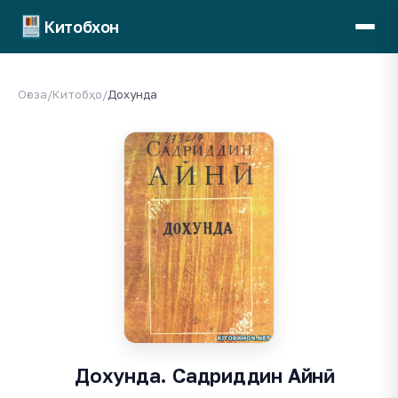
Китобхон
Оғоза
/
Китобҳо
/
Дохунда
Дохунда. Садриддин Айнӣ