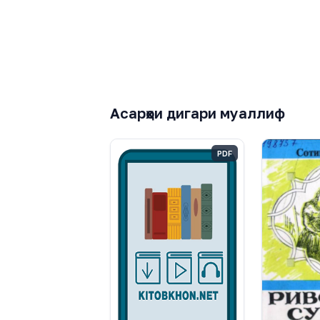
Асарҳои дигари муаллиф
PDF