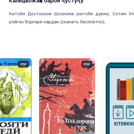
Калидвожаҳо барои ҷустуҷӯ
Китоби Достонхои Шохнома (китоби дуюм), Сотим Улу
ройгон боргирӣ кардан (скачать бесплатно).
PDF
PDF