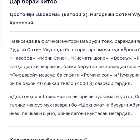
Дар бораи китоб
Достонҳои «Шоҳнома» (китоби 2). Нигориши Сотим Улу
Хуросонӣ.
Нависанда ва филмноманигори маъруфи тоҷик, барандаи ҷ
Рӯдакӣ Сотим Улуғзода бо осори гаронмояи худ «Ёрони б
«Навобод», «Ибни Сино», «Қисмати шоир», «Восеъ», «Ри
танҳо дар кишварамон, балки берун аз он хонандаи сер
«Фирдавсӣ» мавсуф ба сифати «Романи сол»-и Ҷумҳурии
он ба баҳои 40 сиккаи тилло (4000 $) сазовор гардид.
«Достонҳои «Шоҳнома» аз нигориши пурқимати устод Со
тариқи мансур мухтасаран бо «Шоҳнома»-и бузурги Абу
инак, пешкаши шумо, хонандагони нуктасанҷ мегардад.