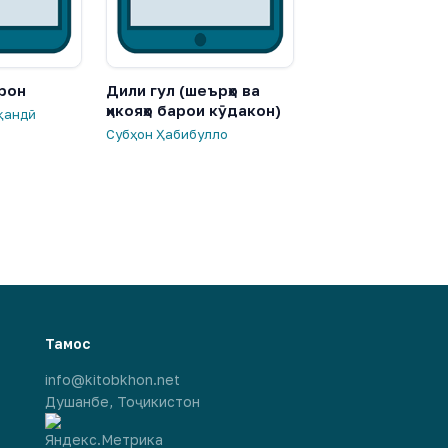
рон
Дили гул (шеърҳо ва
ҳикояҳо барои кӯдакон)
қандӣ
Субҳон Ҳабибулло
Тамос
info@kitobkhon.net
Душанбе, Тоҷикистон