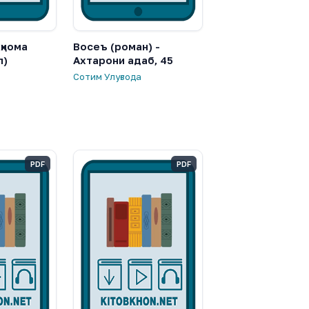
ҳнома
Восеъ (роман) -
л)
Ахтарони адаб, 45
Сотим Улуғзода
PDF
PDF