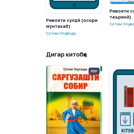
Ривояти с
таърихӣ)
Ривояти суғдӣ (осори
Сотим Улуғз
мунтахаб)
Сотим Улуғзода
Дигар китобҳо
PDF