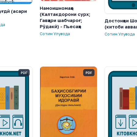
Намоишномаҳо
уғдӣ (асари
(Калтакдорони сурх;
Гавҳари шабчароғ;
Достонҳои Шо
ода
Рӯдакӣ) - Пьесаҳо
(китоби авва
Сотим Улуғзода
Сотим Улуғзода
PDF
PDF