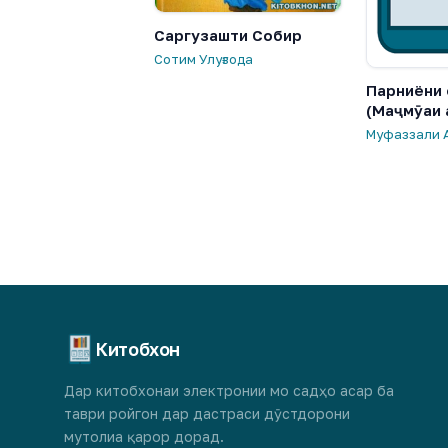
Саргузашти Собир
Сотим Улуғзода
Парниёни 
(Маҷмӯаи
Муфаззали 
Китобхон
Дар китобхонаи электронии мо садҳо асар ба
таври ройгон дар дастраси дӯстдорони
мутолиа қарор дорад.