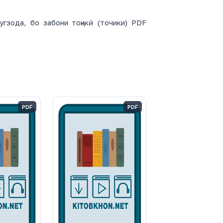
гзода, бо забони тоҷикӣ (точики) PDF
PDF
PDF