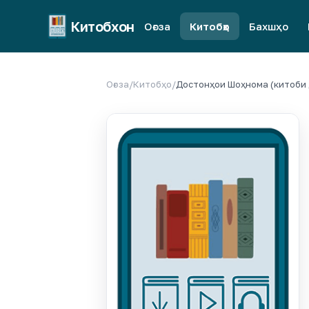
Китобхон
Оғоза
Китобҳо
Бахшҳо
Оғоза
/
Китобҳо
/
Достонҳои Шоҳнома (китоби