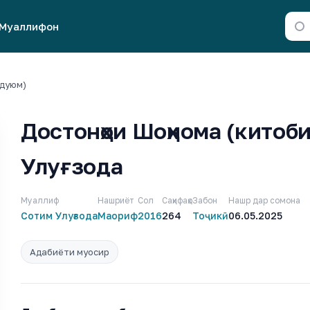
Муаллифон
 дуюм)
Достонҳои Шоҳнома (китоб
Улуғзода
Муаллиф
Нашриёт
Сол
Саҳифаҳо
Забон
Нашр дар сомона
Сотим Улуғзода
Маориф
2016
264
Тоҷикӣ
06.05.2025
Адабиёти муосир