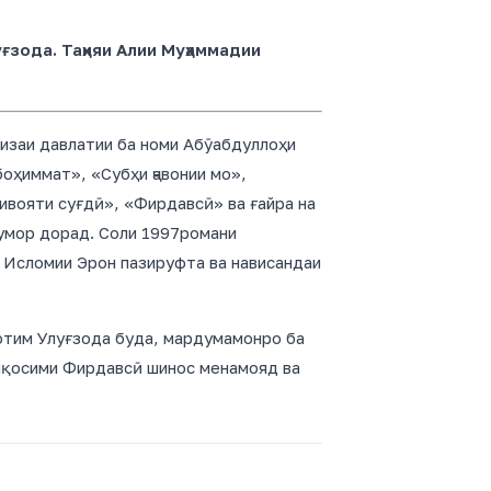
ғзода. Таҳияи Алии Муҳаммадии
оизаи давлатии ба номи Абӯабдуллоҳи
оҳиммат», «Субҳи ҷавонии мо»,
вояти суғдӣ», «Фирдавсӣ» ва ғайра на
шумор дорад. Соли 1997романи
 Исломии Эрон пазируфта ва нависандаи
тим Улуғзода буда, мардумамонро ба
лқосими Фирдавсӣ шинос менамояд ва