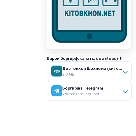
Барои боргирӣ (скачать, download) ⬇
Достонҳои Шоҳнома (китоби дуюм).pdf
PDF
2.3 MB
Боргирӣ аз Telegram
@kitobkhon_net_bot