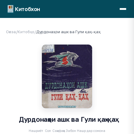
Китобхон
Оғоза
/
Китобҳо
/
Дурдонаҳои ашк ва Гули қаҳ-қаҳ
Дурдонаҳои ашк ва Гули қаҳ-қаҳ
Нашриёт
Сол
Саҳифаҳо
Забон
Нашр дар сомона