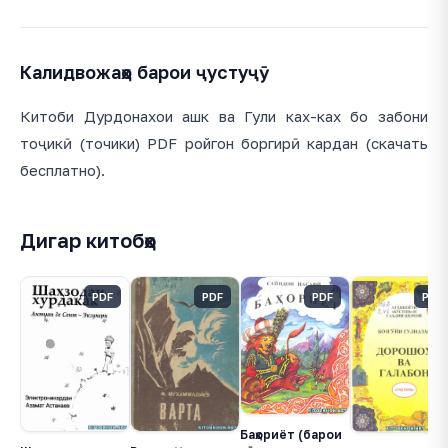
Калидвожаҳо барои ҷустуҷӯ
Китоби Дурдонахои ашк ва Гули ках-ках бо забони
тоҷикӣ (точики) PDF ройгон боргирӣ кардан (скачать
бесплатно).
Дигар китобҳо
PDF
PDF
PDF
PDF
Баҳориёт (барои