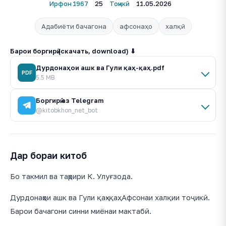
Ирфон
1967
25
Тоҷикӣ
11.05.2026
Адабиёти бачагона
афсонаҳо
халқӣ
Барои боргирӣ (скачать, download) ⬇
Дурдонаҳои ашк ва Гули қаҳ-қаҳ.pdf
PDF
5.5 MB
Боргирӣ аз Telegram
@kitobkhon_net_bot
Дар бораи китоб
Бо такмил ва таҳрири К. Улуғзода.
Дурдонаҳои ашк ва Гули қаҳ-қаҳ. Афсонаи халқии тоҷикӣ.
Барои бачагони синни миёнаи мактабӣ.