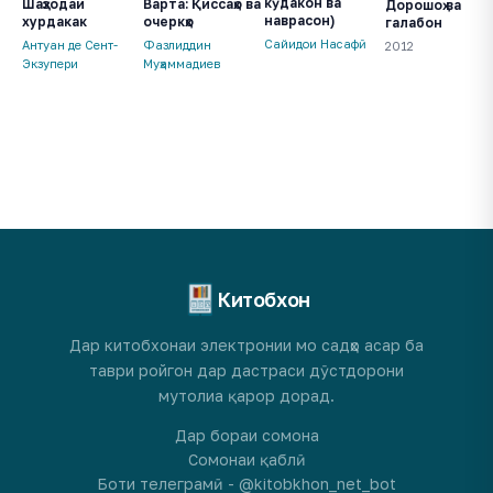
кӯдакон ва
Шаҳзодаи
Варта: Қиссаҳо ва
Дорошоҳ ва
наврасон)
хурдакак
очеркҳо
галабон
Сайидои Насафӣ
Антуан де Сент-
Фазлиддин
2012
Экзупери
Муҳаммадиев
Китобхон
Дар китобхонаи электронии мо садҳо асар ба
таври ройгон дар дастраси дӯстдорони
мутолиа қарор дорад.
Дар бораи сомона
Сомонаи қаблӣ
Боти телеграмӣ - @kitobkhon_net_bot