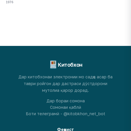
1976
Китобхон
Дар китобхонаи электронии мо садҳо асар ба
таври ройгон дар дастраси дӯстдорони
мутолиа қарор дорад.
Дар бораи сомона
Сомонаи қаблӣ
Боти телеграмӣ - @kitobkhon_net_bot
Феҳрист