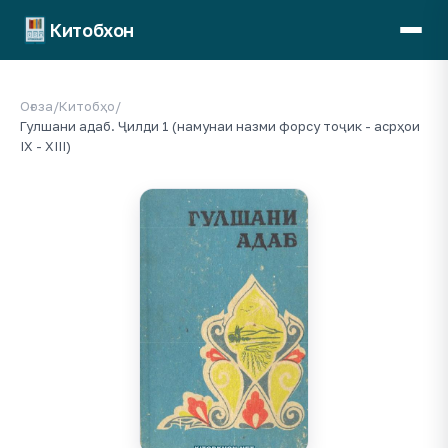
Китобхон
Оғоза
/
Китобҳо
/
Гулшани адаб. Ҷилди 1 (намунаи назми форсу тоҷик - асрҳои
IX - XIII)