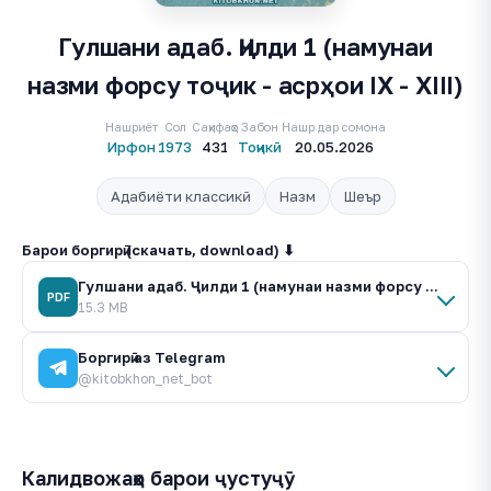
Гулшани адаб. Ҷилди 1 (намунаи
назми форсу тоҷик - асрҳои IX - XIII)
Нашриёт
Сол
Саҳифаҳо
Забон
Нашр дар сомона
Ирфон
1973
431
Тоҷикӣ
20.05.2026
Адабиёти классикӣ
Назм
Шеър
Барои боргирӣ (скачать, download) ⬇
Гулшани адаб. Ҷилди 1 (намунаи назми форсу тоҷик - асрҳои IX - XIII).pdf
PDF
15.3 MB
Боргирӣ аз Telegram
@kitobkhon_net_bot
Калидвожаҳо барои ҷустуҷӯ