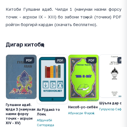
Китоби Гулшани адаб. Чилди 1 (намунаи назми форсу
точик - асрхои IX - XIII) бо забони тоҷикӣ (точики) PDF
ройгон боргирӣ кардан (скачать бесплатно).
Дигар китобҳо
PDF
PDF
PDF
PDF
Шӯъла дар сан
Гулшани адаб.
Нисоб-ус-сибён
Гулрухсор Сафиев
Ҷилди 3 (намунаи
Аз Рӯдакӣ то
Абунасри Фароҳӣ
назми форсу
Лоиқ
тоҷик - асрҳои
Абдунабӣ
XIV - XV)
Сатторзода