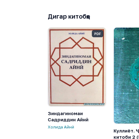
Дигар китобҳо
PDF
Зиндагиномаи
Садриддин Айнӣ
Холида Айнӣ
Куллиёт. Ҷ
китоби 2 