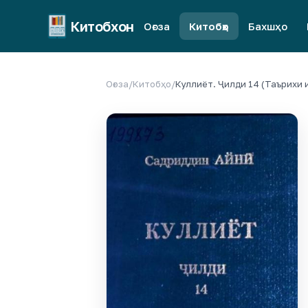
Китобхон
Оғоза
Китобҳо
Бахшҳо
Оғоза
/
Китобҳо
/
Куллиёт. Ҷилди 14 (Таърихи