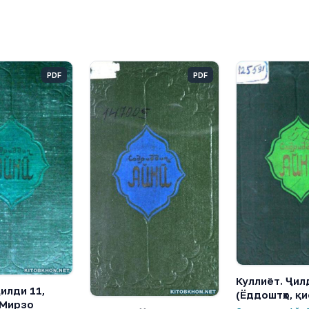
PDF
PDF
Куллиёт. Ҷил
илди 11,
(Ёддоштҳо, қи
(Мирзо