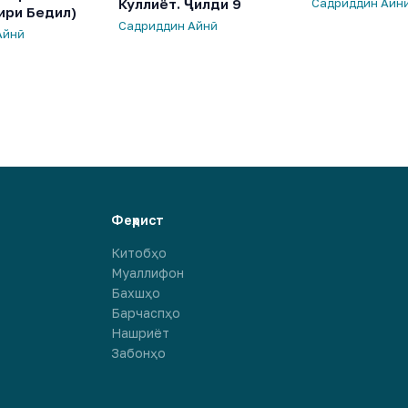
Куллиёт. Ҷилди 9
Садриддин Айн
ири Бедил)
Садриддин Айнӣ
Айнӣ
Феҳрист
Китобҳо
Муаллифон
Бахшҳо
Барчаспҳо
Нашриёт
Забонҳо