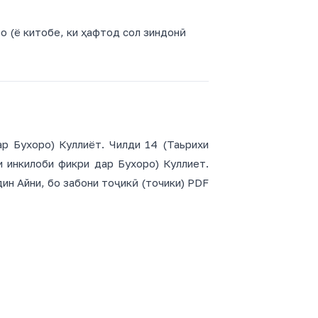
ро (ё китобе, ки ҳафтод сол зиндонӣ
р Бухоро) Куллиёт. Чилди 14 (Таьрихи
и инкилоби фикри дар Бухоро) Куллиет.
ин Айни, бо забони тоҷикӣ (точики) PDF