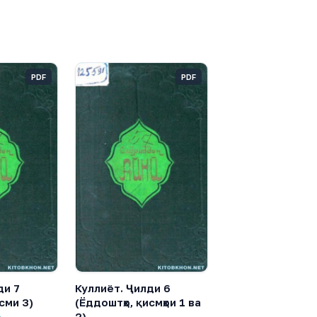
PDF
PDF
ди 7
Куллиёт. Ҷилди 6
сми 3)
(Ёддоштҳо, қисмҳои 1 ва
2)