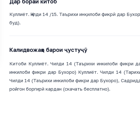
Дар бораи китоб
Куллиёт. Ҷилди 14 /15. Таърихи инқилоби фикрӣ дар Бухо
буд).
Калидвожаҳо барои ҷустуҷӯ
Китоби Куллиёт. Чилди 14 (Таърихи инкилоби фикри да
инкилоби фикри дар Бухоро) Куллиёт. Чилди 14 (Тарих
Чилди 14 (Таърихи инкилоби фикри дар Бухоро), Садридд
ройгон боргирӣ кардан (скачать бесплатно).