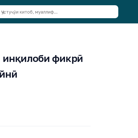
хи инқилоби фикрӣ
Айнӣ