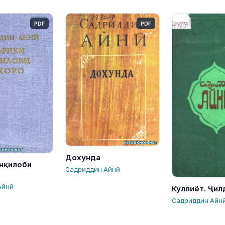
PDF
PDF
Дохунда
нқилоби
Садриддин Айнӣ
Айнӣ
Куллиёт. Ҷил
Садриддин Айн