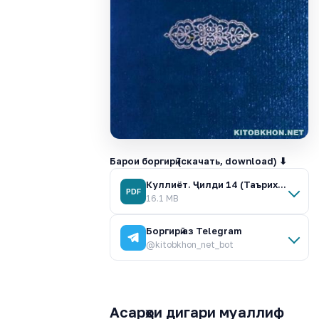
Барои боргирӣ (скачать, download) ⬇
Куллиёт. Ҷилди 14 (Таърихи инқилоби фикрӣ дар Бухоро).pdf
PDF
16.1 MB
Боргирӣ аз Telegram
@kitobkhon_net_bot
Асарҳои дигари муаллиф