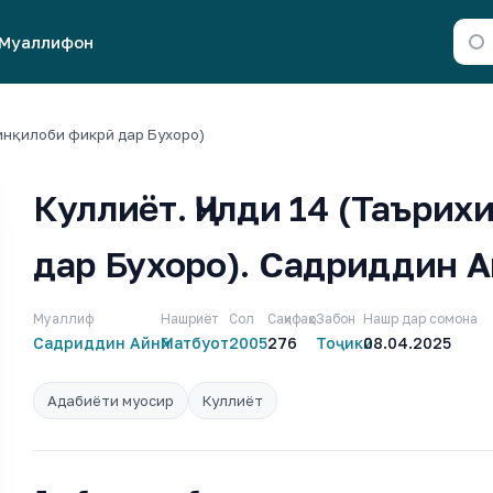
Муаллифон
 инқилоби фикрӣ дар Бухоро)
Куллиёт. Ҷилди 14 (Таъри
дар Бухоро). Садриддин 
Муаллиф
Нашриёт
Сол
Саҳифаҳо
Забон
Нашр дар сомона
Садриддин Айнӣ
Матбуот
2005
276
Тоҷикӣ
08.04.2025
Адабиёти муосир
Куллиёт