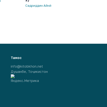
ӣ
Садриддин Айнӣ
Тамос
info@kitobkhon.net
Душанбе, Тоҷикистон