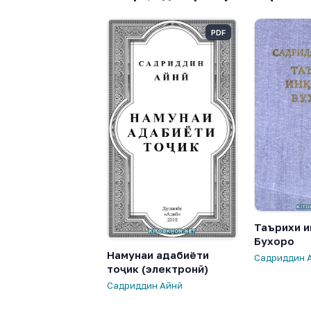
PDF
Таърихи и
Бухоро
Намунаи адабиёти
Садриддин 
тоҷик (электронӣ)
Садриддин Айнӣ