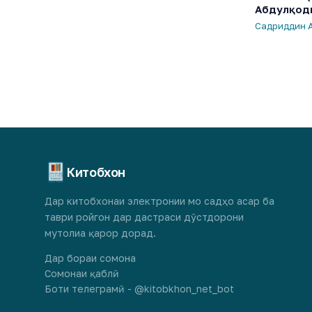
Абдулқод
Садриддин 
Китобхон
Дар китобхонаи электронии мо садҳо асар ба
таври ройгон дар дастраси дӯстдорони
мутолиа қарор дорад.
Дар бораи сомона
Сомонаи қаблӣ
Боти телеграмӣ - @kitobkhon_net_bot