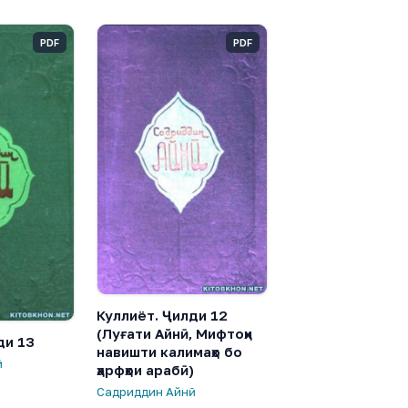
PDF
PDF
Куллиёт. Ҷилди 12
(Луғати Айнӣ, Мифтоҳи
ди 13
навишти калимаҳо бо
ӣ
ҳарфҳои арабӣ)
Садриддин Айнӣ