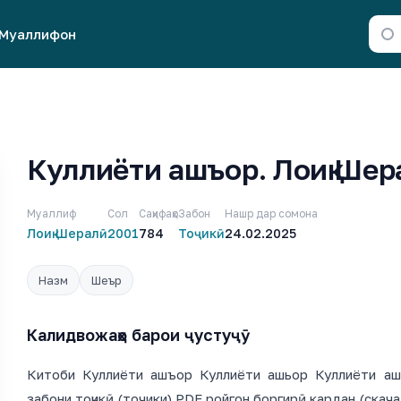
Муаллифон
Куллиёти ашъор. Лоиқ Шер
Муаллиф
Сол
Саҳифаҳо
Забон
Нашр дар сомона
Лоиқ Шералӣ
2001
784
Тоҷикӣ
24.02.2025
Назм
Шеър
Калидвожаҳо барои ҷустуҷӯ
Китоби Куллиёти ашъор Куллиёти ашьор Куллиёти аш
забони тоҷикӣ (точики) PDF ройгон боргирӣ кардан (скача