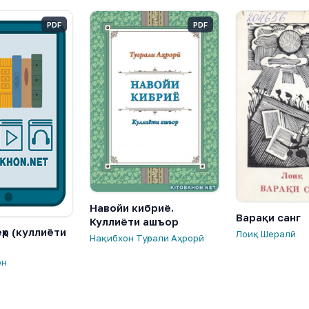
PDF
PDF
Навойи кибриё.
Варақи санг
Куллиёти ашъор
ҳр (куллиёти
Лоиқ Шералӣ
Нақибхон Туғрали Аҳрорӣ
он