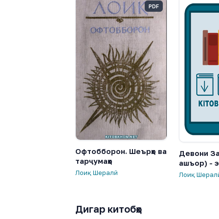
PDF
Офтобборон. Шеърҳо ва
Девони За
тарҷумаҳо
ашъор) - 
Лоиқ Шералӣ
Лоиқ Шерал
Дигар китобҳо