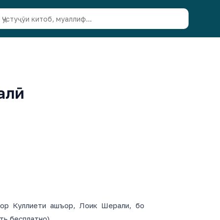
алӣ
ор Куллиети ашъор, Лоик Шерали, бо
ть бесплатно).