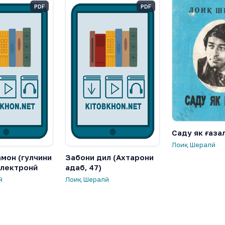
PDF
PDF
Саду як ғаза
Лоиқ Шералӣ
мон (гулчини
Забони дил (Ахтарони
электронӣ
адаб, 47)
ӣ
Лоиқ Шералӣ