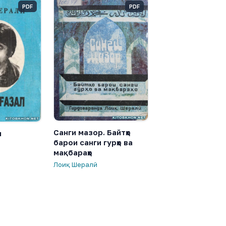
PDF
PDF
Санги мазор. Байтҳо
л
барои санги гурҳо ва
мақбараҳо
Лоиқ Шералӣ