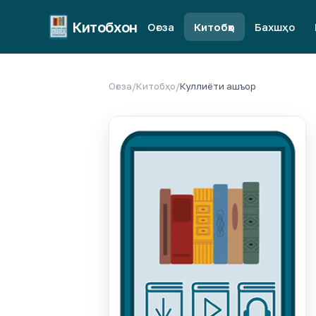
Китобхон
Оғоза
Китобҳо
Бахшҳо
Оғоза
/
Китобҳо
/
Куллиёти ашъор