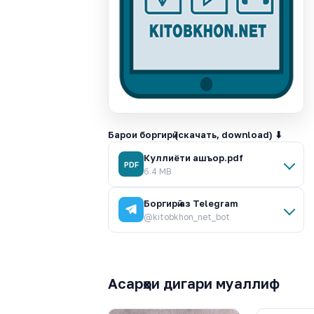
Барои боргирӣ (скачать, download) ⬇
Куллиёти ашъор.pdf
PDF
6.4 MB
Боргирӣ аз Telegram
@kitobkhon_net_bot
Асарҳои дигари муаллиф