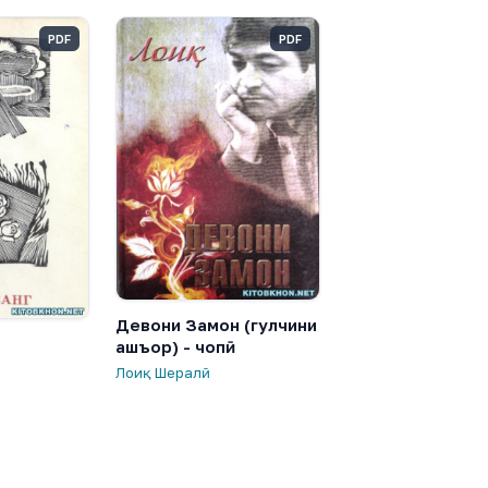
PDF
PDF
Девони Замон (гулчини
ашъор) - чопӣ
Лоиқ Шералӣ