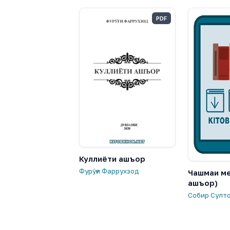
PDF
Куллиёти ашъор
Фурӯғи Фаррухзод
Чашмаи ме
ашъор)
Собир Султ