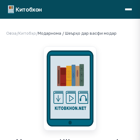
Китобхон
Оғоза
/
Китобҳо
/
Модарнома / Шеърҳо дар васфи модар