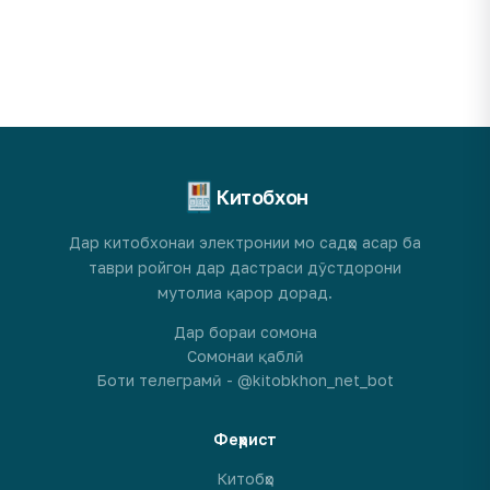
Китобхон
Дар китобхонаи электронии мо садҳо асар ба
таври ройгон дар дастраси дӯстдорони
мутолиа қарор дорад.
Дар бораи сомона
Сомонаи қаблӣ
Боти телеграмӣ - @kitobkhon_net_bot
Феҳрист
Китобҳо