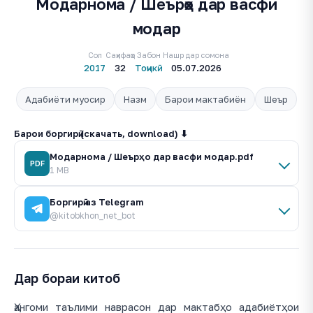
Модарнома / Шеърҳо дар васфи
модар
Сол
Саҳифаҳо
Забон
Нашр дар сомона
2017
32
Тоҷикӣ
05.07.2026
Адабиёти муосир
Назм
Барои мактабиён
Шеър
Барои боргирӣ (скачать, download) ⬇
Модарнома / Шеърҳо дар васфи модар.pdf
PDF
1 MB
Боргирӣ аз Telegram
@kitobkhon_net_bot
Дар бораи китоб
Ҳангоми таълими наврасон дар мактабҳо адабиётҳои