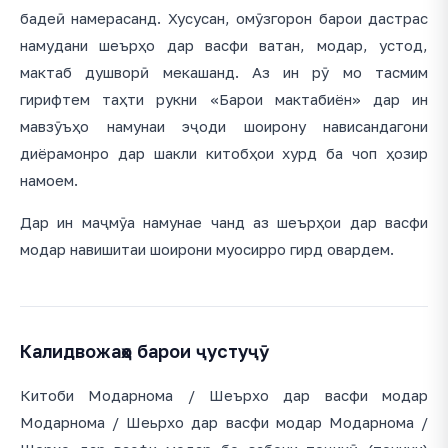
бадеӣ намерасанд. Хусусан, омӯзгорон барои дастрас
намудани шеърҳо дар васфи ватан, модар, устод,
мактаб душворӣ мекашанд. Аз ин рӯ мо тасмим
гирифтем таҳти рукни «Барои мактабиён» дар ин
мавзӯъҳо намунаи эҷоди шоирону нависандагони
диёрамонро дар шакли китобҳои хурд ба чоп ҳозир
намоем.
Дар ин маҷмӯа намунае чанд аз шеърҳои дар васфи
модар навишитаи шоирони муосирро гирд овардем.
Калидвожаҳо барои ҷустуҷӯ
Китоби Модарнома / Шеърхо дар васфи модар
Модарнома / Шеьрхо дар васфи модар Модарнома /