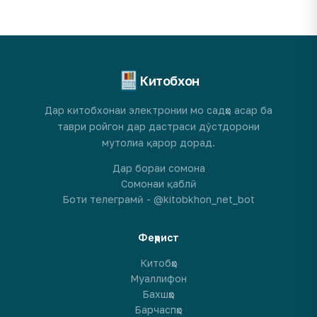
Китобхон
Дар китобхонаи электронии мо садҳо асар ба
таври ройгон дар дастраси дӯстдорони
мутолиа қарор дорад.
Дар бораи сомона
Сомонаи қаблӣ
Боти телеграмӣ - @kitobkhon_net_bot
Феҳрист
Китобҳо
Муаллифон
Бахшҳо
Барчаспҳо