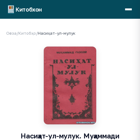
Китобхон
Оғоза
/
Китобҳо
/
Насиҳат-ул-мулук
Насиҳат-ул-мулук. Муҳаммади