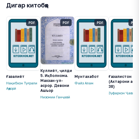
Дигар китобҳо
PDF
PDF
PDF
PDF
Куллиёт, ҷилди
5. Иқболнома.
Ғазалиёт
Мунтахабот
Ғазалистон
Махзан-ул-
(Ахтарони адаб
Нақибхон Туғрали
Файз Алам
асрор. Девони
38)
Аҳрорӣ
Ашъор
Зуфархон Ҷавҳарӣ
Низомии Ганҷавӣ