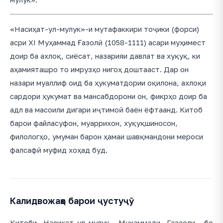
«Насиҳат-ул-мулук»-и мутафаккири тоҷики (форси)
асри XI Муҳаммад Ғазолӣ (1058-1111) асари муҳимест
доир ба ахлоқ, сиёсат, назарияи давлат ва хуқуқ, ки
аҳамияташро то имрузҳо нигоҳ доштааст. Дар он
назари муаллиф оид ба ҳукуматдории оқилона, ахлоқи
сардори ҳукумат ва мансабдорони он, фикрҳо доир ба
адл ва масоили дигари иҷтимоӣ баён ёфтаанд. Китоб
барои файласуфон, муаррихон, хуқуқшиносон,
филологҳо, умуман барон ҳамаи шавқмандони мероси
фалсафӣ муфид хоҳад буд.
Калидвожаҳо барои ҷустуҷӯ
Китоби Насихат-ул-мулук, Мухаммади Газзоли, бо