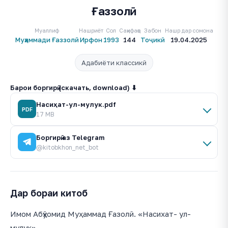
Ғаззолӣ
Муаллиф
Нашриёт
Сол
Саҳифаҳо
Забон
Нашр дар сомона
Муҳаммади Ғаззолӣ
Ирфон
1993
144
Тоҷикӣ
19.04.2025
Адабиёти классикӣ
Барои боргирӣ (скачать, download) ⬇
Насиҳат-ул-мулук.pdf
PDF
17 MB
Боргирӣ аз Telegram
@kitobkhon_net_bot
Дар бораи китоб
Имом Абӯҳомид Муҳаммад Ғазолӣ. «Насихат- ул-
мулук».