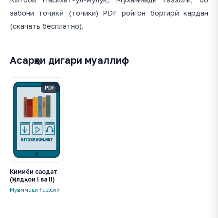
забони тоҷикӣ (точики) PDF ройгон боргирӣ кардан
(скачать бесплатно).
Асарҳои дигари муаллиф
PDF
Кимиёи саодат
(Ҷилдҳои I ва II)
Муҳаммади Ғаззолӣ