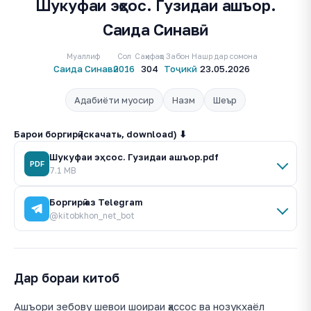
Шукуфаи эҳсос. Гузидаи ашъор.
Саида Синавӣ
Муаллиф
Сол
Саҳифаҳо
Забон
Нашр дар сомона
Саида Синавӣ
2016
304
Тоҷикӣ
23.05.2026
Адабиёти муосир
Назм
Шеър
Барои боргирӣ (скачать, download) ⬇
Шукуфаи эҳсос. Гузидаи ашъор.pdf
PDF
7.1 MB
Боргирӣ аз Telegram
@kitobkhon_net_bot
Дар бораи китоб
Ашъори зебову шевои шоираи ҳассос ва нозукхаёл