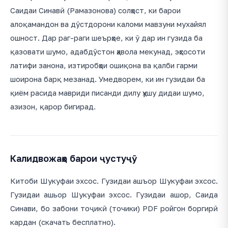
Саидаи Синавӣ (Рамазонова) солҳост, ки барои
алоқамандон ва дӯстдорони каломи мавзуни мухайял
ошност. Дар раг-раги шеърҳое, ки ӯ дар ин гузида ба
қазовати шумо, адабдӯстон ҳавола мекунад, эҳсосоти
латифи занона, изтиробҳои ошиқона ва қалби гарми
шоирона барқ мезанад. Умедворем, ки ин гузидаи ба
қиём расида мавриди писанди дилу ҳушу дидаи шумо,
азизон, қарор бигирад.
Калидвожаҳо барои ҷустуҷӯ
Китоби Шукуфаи эхсос. Гузидаи ашъор Шукуфаи эхсос.
Гузидаи ашьор Шукуфаи эхсос. Гузидаи ашор, Саида
Синави, бо забони тоҷикӣ (точики) PDF ройгон боргирӣ
кардан (скачать бесплатно).