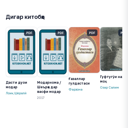
Дигар китобҳо
PDF
PDF
PDF
PDF
Гуфтугӯи нахл
Ғазаллар
моҳ
Дасти дуои
Модарнома /
гулдастаси
модар
Шеърҳо дар
Озар Салим
Фарзона
васфи модар
Лоиқ Шералӣ
2017