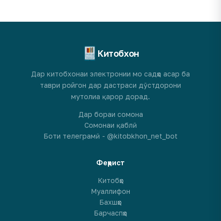
Китобхон
Дар китобхонаи электронии мо садҳо асар ба
таври ройгон дар дастраси дӯстдорони
мутолиа қарор дорад.
Дар бораи сомона
Сомонаи қаблӣ
Боти телеграмӣ - @kitobkhon_net_bot
Феҳрист
Китобҳо
Муаллифон
Бахшҳо
Барчаспҳо