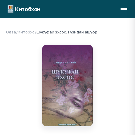
Китобхон
Оғоза
/
Китобҳо
/
Шукуфаи эҳсос. Гузидаи ашъор