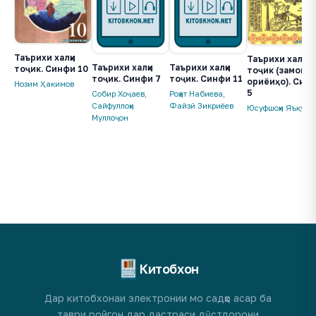
Таърихи халқи
Таърихи халқи
Таърихи халқи
Таърихи халқи
тоҷик. Синфи 10
тоҷик (замони
тоҷик. Синфи 7
тоҷик. Синфи 11
ориёиҳо). Син
Нозим Ҳакимов
5
Собир Хоҷаев
,
Роҳат Набиева
,
Сайфуллоҳи
Файзӣ Зикриёев
Юсуфшоҳи Яъқубшо
Муллоҷон
Китобхон
Дар китобхонаи электронии мо садҳо асар ба
таври ройгон дар дастраси дӯстдорони