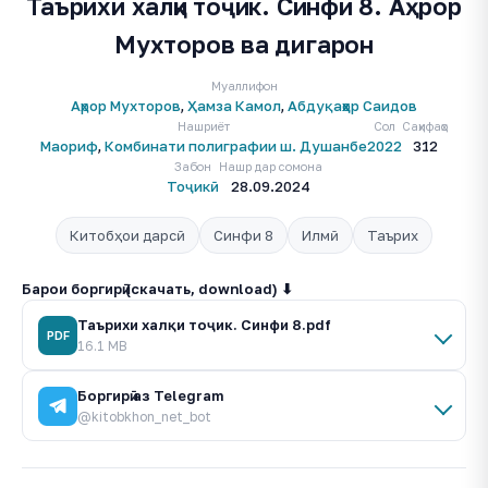
Таърихи халқи тоҷик. Синфи 8. Аҳрор
Мухторов ва дигарон
Муаллифон
Аҳрор Мухторов
,
Ҳамза Камол
,
Абдуқаҳҳор Саидов
Нашриёт
Сол
Саҳифаҳо
Маориф
,
Комбинати полиграфии ш. Душанбе
2022
312
Забон
Нашр дар сомона
Тоҷикӣ
28.09.2024
Китобҳои дарсӣ
Синфи 8
Илмӣ
Таърих
Барои боргирӣ (скачать, download) ⬇
Таърихи халқи тоҷик. Синфи 8.pdf
PDF
16.1 MB
Боргирӣ аз Telegram
@kitobkhon_net_bot