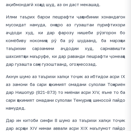
ақибмондагӣ хоҳад шуд, аз он даст мекашад.
Илми таърих барои пешрафти ҷаҳонбинии хонандагон
мусоидат намуда, онҳоро аз гузаштаи пурифтихори
аҷдоди худ, ки дар фарозу нишеби рӯзгорон бо
комёбиву нокомиҳо рӯ ба рӯ шудаанд, ба марзҳои
таърихии сарзамини аҷдодии худ, сарнавишти
шахсиятҳои маъруфе, ки дар раванди пешрафти ҷомеаҳо
дар гузашта саҳм гузоштаанд, огоҳ месозад.
Акнун шумо аз таърихи халқи тоҷик аз ибтидои асри IX
аз замони ба сари ҳокимият омадани сулолаи Тоҳириён
дар Нишопур (821-873) то миёнаи асри XIV, яъне то ба
сари ҳокимият омадани сулолаи Темуриҳо шиносоӣ пайдо
намудед.
Дар ин китоби синфи 8 шумо аз таърихи халқи тоҷик
дар асрҳои XIV нимаи аввали асри XIX маълумот пайдо