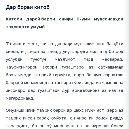
Дар бораи китоб
Китоби дарсӣ барои синфи 8-уми муассисаҳои
таҳсилоти умумӣ.
Таърих илмест, ки аз давраҳои мухталиф оид ба ҳаёти
сиёсӣ, иҷтимоӣ ва тамаддуну фарҳанги миллатҳо бо роҳу
услубҳои гуногун маълумот гирд меоварад.
Таърихнигорон ахбори гузаштаро аз сарчашмаҳои
боэътимоди таърихӣ гирифта, онро бо ҳама сарваташ
баррасӣ менамоянд ва тасвири гӯёи зиндагии ҷомеаҳо ва
инсонҳоро дар гузаштаҳои дур воқеъбинона аз нав эҳё
мегардонанд.
Омӯзиши илми таърих барои ҳар шахс муҳим аст, зеро аз
таърих инсон сабақ омӯхта, он чиро ки боиси рушду
тараққист, ба он рӯ меоварад ва он чиро ки боиси