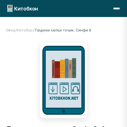
Китобхон
Оғоза
/
Китобҳо
/
Таърихи халқи тоҷик. Синфи 8