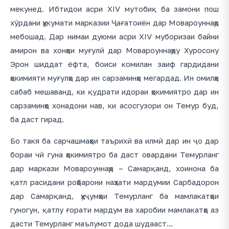
мекунед. Ибтидои асри XIV мутобиқ ба замони пош
хӯрдани ҳукумати марказии Ҷағатоиён дар Мовароуннаҳр
мебошад. Дар нимаи дуюми асри XIV муборизаи байни
амирон ва хонҳои муғулӣ дар Мовароуннаҳру Хуросону
Эрон шиддат ёфта, боиси комилан заиф гардидани
ҳокимияти муғулҳо дар ин сарзаминҳо мегардад. Ин омилҳо
сабаб мешаванд, ки қудрати идораи ҳокимиятро дар ин
сарзаминҳо хонадони нав, ки асосгузори он Темур буд,
ба даст гирад.
Бо такя ба сарчашмаҳои таърихӣ ва илмӣ дар ин ҷо дар
бораи чӣ гуна ҳокимиятро ба даст овардани Темурланг
дар маркази Мовароуннаҳр – Самарқанд, хоинона ба
қатл расидани роҳбарони наҳзати мардумии Сарбадорон
дар Самарқанд, ҳуҷумҳои Темурланг ба мамлакатҳои
гуногун, қатлу ғорати мардум ва харобии мамлакатҳо аз
дасти Темурланг маълумот дода шудааст...