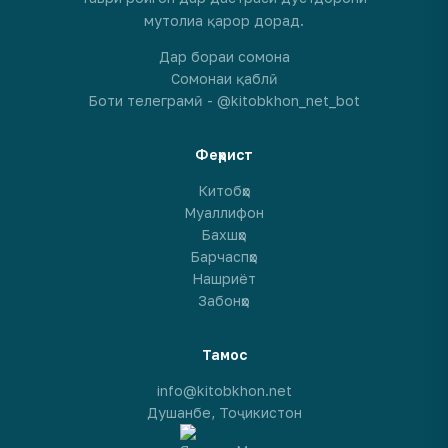
мутолиа қарор дорад.
Дар бораи сомона
Сомонаи қаблӣ
Боти телеграмӣ - @kitobkhon_net_bot
Феҳрист
Китобҳо
Муаллифон
Бахшҳо
Барчаспҳо
Нашриёт
Забонҳо
Тамос
info@kitobkhon.net
Душанбе, Тоҷикистон