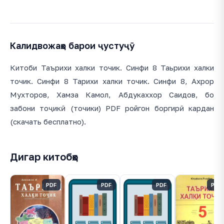
Калидвожаҳо барои ҷустуҷӯ
Китоби Таърихи халки точик. Синфи 8 Таьрихи халки
точик. Синфи 8 Тарихи халки точик. Синфи 8, Ахрор
Мухторов, Хамза Камол, Абдукаххор Саидов, бо
забони тоҷикӣ (точики) PDF ройгон боргирӣ кардан
(скачать бесплатно).
Дигар китобҳо
PDF
PDF
PDF
PDF