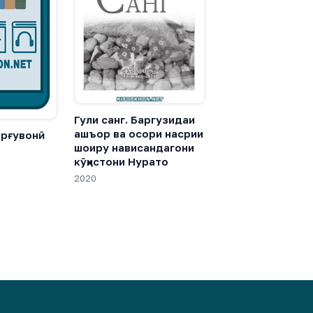
Гули санг. Баргузидаи
ашъор ва осори насрии
арғувонӣ
шоиру нависандагони
кӯҳис­тони Нурато
2020