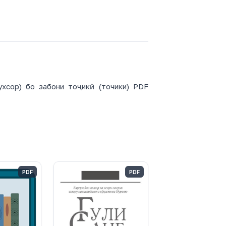
ухсор) бо забони тоҷикӣ (точики) PDF
PDF
PDF