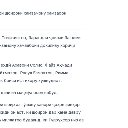
ори шоирони ҳамзамону ҳамзабон
Тоҷикистон, барандаи ҷоизаи ба номи
замону ҳамзабони дохиливу хориҷӣ
Меҳдӣ Ахавони Солис, Файз Аҳмади
Айтматов, Расул Ғамзатов, Римма
к боиси ифтихору хушнудист.
рдани ин маҷмӯа осон набуд.
и шоир аз гӯшаву канори ҷаҳон зинҳор
иди он аст, ки шоирон дар ҳама давру
 миллатҳо будаанд, ки Гулрухсор низ аз