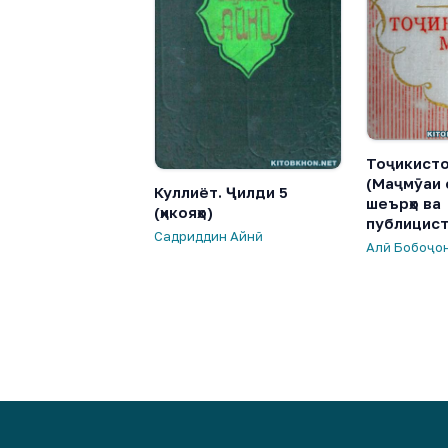
Тоҷикисто
(Маҷмӯаи 
Куллиёт. Ҷилди 5
шеърҳо ва
(ҳикояҳо)
публицист
Садриддин Айнӣ
Алӣ Бобоҷо