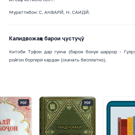
Мураттибон: С. АНВАРӢ, Н. САИДӢ.
Калидвожаҳо барои ҷустуҷӯ
Китоби Туфон дар гунча (барои бонуи шаррор - Гулр
ройгон боргирӣ кардан (скачать бесплатно).
PDF
PDF