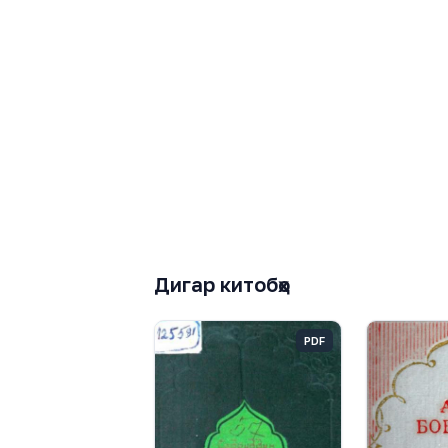
Дигар китобҳо
PDF