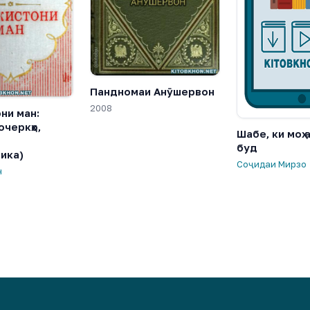
Пандномаи Анӯшервон
2008
ни ман:
очеркҳо,
Шабе, ки моҳ 
буд
ика)
Соҷидаи Мирзо
н