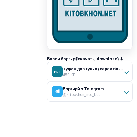
Барои боргирӣ (скачать, download) ⬇
Туфон дар ғунча (барои бонуи шаррор - Гулрухсор).pdf
PDF
450 KB
Боргирӣ аз Telegram
@kitobkhon_net_bot