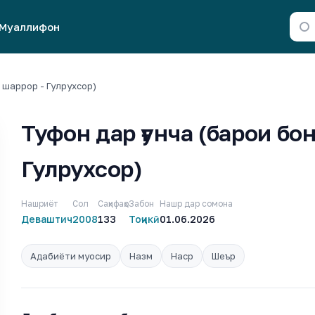
Муаллифон
 шаррор - Гулрухсор)
Туфон дар ғунча (барои бо
Гулрухсор)
Нашриёт
Сол
Саҳифаҳо
Забон
Нашр дар сомона
Деваштич
2008
133
Тоҷикӣ
01.06.2026
Адабиёти муосир
Назм
Наср
Шеър