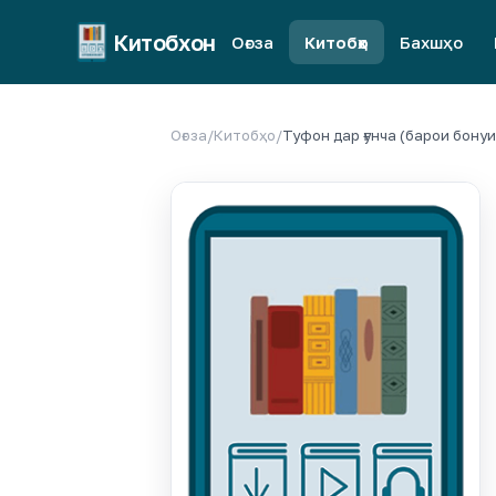
Китобхон
Оғоза
Китобҳо
Бахшҳо
Оғоза
/
Китобҳо
/
Туфон дар ғунча (барои бонуи