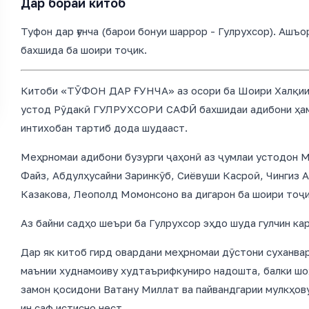
Дар бораи китоб
Туфон дар ғунча (барои бонуи шаррор - Гулрухсор). Ашъ
бахшида ба шоири тоҷик.
Китоби «ТӮФОН ДАР ҒУНЧА» аз осори ба Шоири Халқии 
устод Рӯдакӣ ГУЛРУХСОРИ САФӢ бахшидаи адибони ҳам
интихобан тартиб дода шудааст.
Меҳрномаи адибони бузурги ҷаҳонӣ аз ҷумлаи устодон 
Файз, Абдулҳусайни Заринкӯб, Сиёвуши Касроӣ, Чингиз 
Казакова, Леополд Момонсоно ва дигарон ба шоири тоҷи
Аз байни садҳо шеъри ба Гулрухсор эҳдо шуда гулчин ка
Дар як китоб гирд овардани меҳрномаи дӯстони суханвар
маънии худнамоиву худтаърифкуниро надошта, балки шоҳ
замон қосидони Ватану Миллат ва пайвандгарии мулкҳову
ин саф истисно нест.