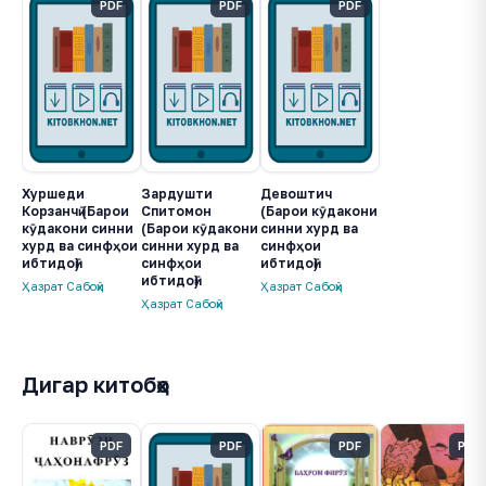
PDF
PDF
PDF
Хуршеди
Зардушти
Девоштич
Корзанчӣ (Барои
Спитомон
(Барои кӯдакони
кӯдакони синни
(Барои кӯдакони
синни хурд ва
хурд ва синфҳои
синни хурд ва
синфҳои
ибтидоӣ)
синфҳои
ибтидоӣ)
ибтидоӣ)
Ҳазрат Сабоҳӣ
Ҳазрат Сабоҳӣ
Ҳазрат Сабоҳӣ
Дигар китобҳо
PDF
PDF
PDF
PDF