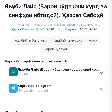
Яъқуби Лайс (Барои кӯдакони хурд ва
синфҳои ибтидоӣ). Ҳазрат Сабоҳӣ
Муаллиф
Нашриёт
Сол
Саҳифаҳо
Забон
Нашр дар сомона
Ҳазрат Сабоҳӣ
Адиб
2010
8
Тоҷикӣ
10.05.2026
Адабиёти бачагона
Адабиёти муосир
Наср
Барои кӯдакон
Барои боргирӣ (скачать, download) ⬇
Яъқуби Лайс (Барои кӯдакони хурд ва синфҳои ибтидоӣ).pdf
PDF
385 KB
Боргирӣ аз Telegram
@kitobkhon_net_bot