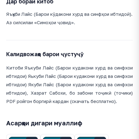
Дар бораи китоб
Яъқуби Лайс (Барои кӯдакони хурд ва синфҳои ибтидоӣ).
Аз силсилаи «Симоҳои ҷовид».
Калидвожаҳо барои ҷустуҷӯ
Китоби Яъкуби Лайс (Барои кудакони хурд ва синфхои
ибтидои) Яькуби Лайс (Барои кудакони хурд ва синфхои
ибтидои) Якуби Лайс (Барои кудакони хурд ва синфхои
ибтидои), Хазрат Сабохи, бо забони тоҷикӣ (точики)
PDF ройгон боргирӣ кардан (скачать бесплатно).
Асарҳои дигари муаллиф