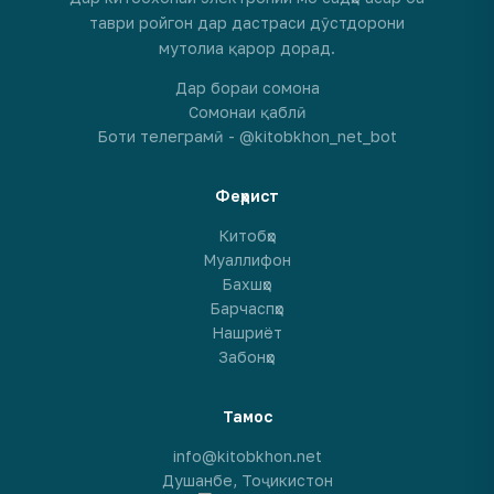
таври ройгон дар дастраси дӯстдорони
мутолиа қарор дорад.
Дар бораи сомона
Сомонаи қаблӣ
Боти телеграмӣ - @kitobkhon_net_bot
Феҳрист
Китобҳо
Муаллифон
Бахшҳо
Барчаспҳо
Нашриёт
Забонҳо
Тамос
info@kitobkhon.net
Душанбе, Тоҷикистон