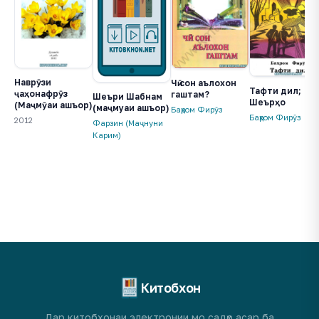
Наврӯзи
Чӣ сон аълохон
Тафти дил;
ҷаҳонафрӯз
гаштам?
Шеъри Шабнам
Шеърҳо
(Маҷмӯаи ашъор)
(маҷмуаи ашъор)
Баҳром Фирӯз
Баҳром Фирӯз
2012
Фарзин (Маҷнуни
Карим)
Китобхон
Дар китобхонаи электронии мо садҳо асар ба