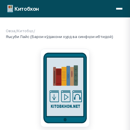
Китобхон
Оғоза
/
Китобҳо
/
Яъқуби Лайс (Барои кӯдакони хурд ва синфҳои ибтидоӣ)