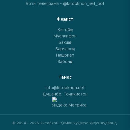
Боти телеграмӣ - @kitobkhon_net_bot
Феҳрист
Китобҳо
Муаллифон
Бахшҳо
Барчаспҳо
Нашриёт
Забонҳо
Тамос
info@kitobkhon.net
Душанбе, Тоҷикистон
© 2024 - 2026 Китобхон. Ҳамаи ҳуқуқҳо ҳифз шудаанд.