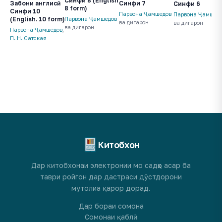
Синфи 8 (English
Забони англисӣ.
Синфи 7
Синфи 6
8 form)
Синфи 10
Парвона Ҷамшедов
Парвона Ҷамшед
(English. 10 form)
Парвона Ҷамшедов
ва дигарон
ва дигарон
ва дигарон
Парвона Ҷамшедов
,
П. Н. Сатская
Китобхон
Дар китобхонаи электронии мо садҳо асар ба
таври ройгон дар дастраси дӯстдорони
мутолиа қарор дорад.
Дар бораи сомона
Сомонаи қаблӣ