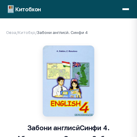
Китобхон
Оғоза
/
Китобҳо
/
Забони англисӣ. Синфи 4
Забони англисӣ. Синфи 4.