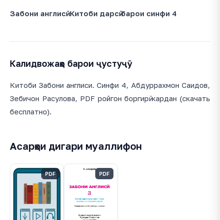
Забони англисӣ. Китоби дарсӣ барои синфи 4
Калидвожаҳо барои ҷустуҷӯ
Китоби Забони англиси. Синфи 4, Абдуррахмон Саидов,
Зебичон Расулова, PDF ройгон боргирӣ кардан (скачать
бесплатно).
Асарҳои дигари муаллифон
PDF
PDF