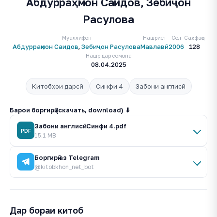
Абдурраҳмон Саидов, Зебиҷон
Расулова
Муаллифон
Нашриёт
Сол
Саҳифаҳо
Абдурраҳмон Саидов
,
Зебиҷон Расулова
Мавлавӣ
2006
128
Нашр дар сомона
08.04.2025
Китобҳои дарсӣ
Синфи 4
Забони англисӣ
Барои боргирӣ (скачать, download) ⬇
Забони англисӣ. Синфи 4.pdf
PDF
15.1 MB
Боргирӣ аз Telegram
@kitobkhon_net_bot
Дар бораи китоб