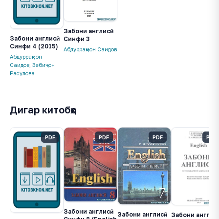
Забони англисӣ.
Забони англисӣ.
Синфи 3
Синфи 4 (2015)
Абдурраҳмон Саидов
Абдурраҳмон
Саидов
,
Зебиҷон
Расулова
Дигар китобҳо
PDF
PDF
PDF
PDF
Забони англисӣ.
Забони англисӣ.
Забони англисӣ.