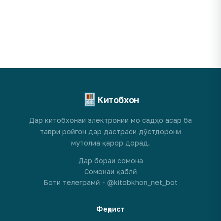
Китобхон
Дар китобхонаи электронии мо садҳо асар ба
таври ройгон дар дастраси дӯстдорони
мутолиа қарор дорад.
Дар бораи сомона
Сомонаи қаблӣ
Боти телеграмӣ - @kitobkhon_net_bot
Феҳрист