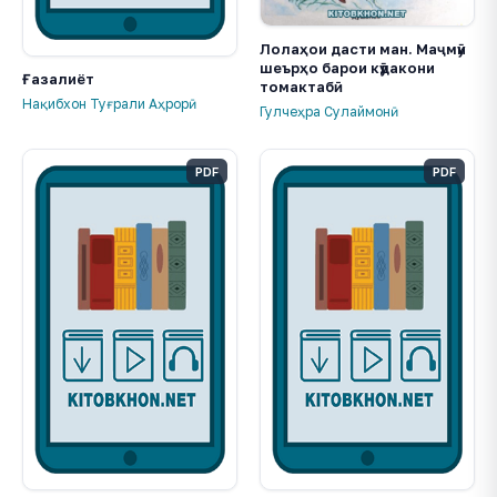
Лолаҳои дасти ман. Маҷмӯи
шеърҳо барои кӯдакони
Ғазалиёт
томактабӣ
Нақибхон Туғрали Аҳрорӣ
Гулчеҳра Сулаймонӣ
PDF
PDF