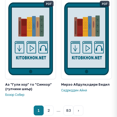
PDF
PDF
Аз "Гули хор" то "Симхор"
Мирзо Абдулқодири Бедил
(гулчини шеър)
Садриддин Айнӣ
Бозор Собир
1
2
…
83
›