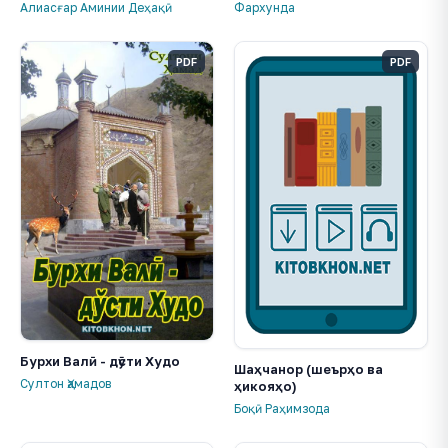
Алиасғар Аминии Деҳақӣ
Фархунда
PDF
PDF
Бурхи Валӣ - дӯсти Худо
Шаҳчанор (шеърҳо ва
Султон Ҳамадов
ҳикояҳо)
Боқӣ Раҳимзода