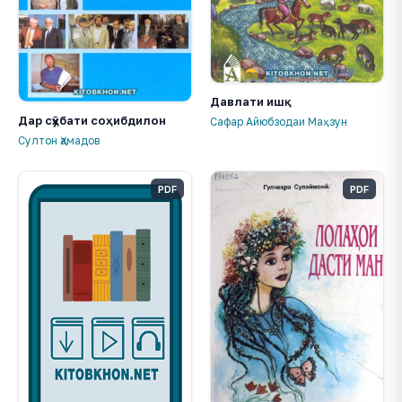
Давлати ишқ
Дар сӯҳбати соҳибдилон
Сафар Айюбзодаи Маҳзун
Султон Ҳамадов
PDF
PDF