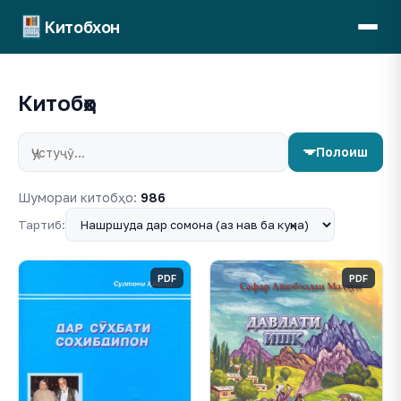
Китобхон
Китобҳо
Полоиш
Шумораи китобҳо:
986
Тартиб:
PDF
PDF