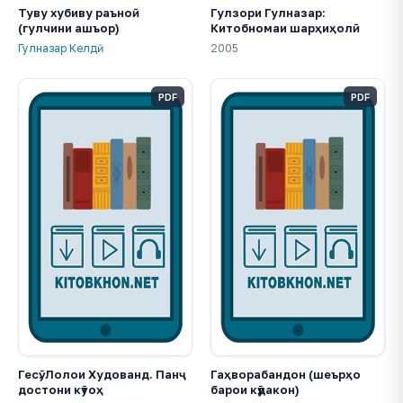
Туву хубиву раъноӣ
Гулзори Гулназар:
(гулчини ашъор)
Китобномаи шарҳиҳолӣ
Гулназар Келдӣ
2005
PDF
PDF
Гесӯ. Лолои Худованд. Панҷ
Гаҳворабандон (шеърҳо
достони кӯтоҳ
барои кӯдакон)