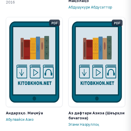
Мақолаҳо
2016
Абдушукури Абдусаттор
PDF
PDF
Андарзҳо. Маҷмӯа
Аз дафтари Азиза (Шеърҳои
бачагона)
Абулвайси Азиз
Эгами Назруллоҳ