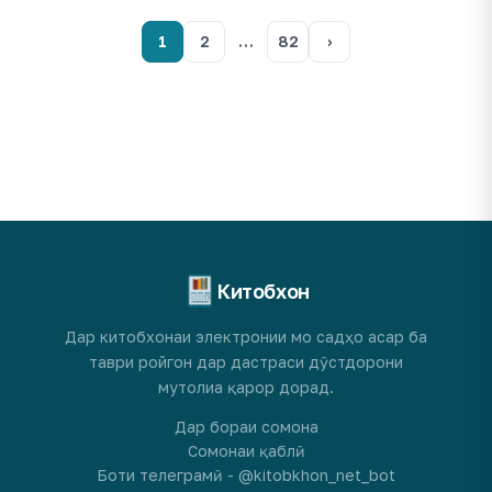
1
2
…
82
›
Китобхон
Дар китобхонаи электронии мо садҳо асар ба
таври ройгон дар дастраси дӯстдорони
мутолиа қарор дорад.
Дар бораи сомона
Сомонаи қаблӣ
Боти телеграмӣ - @kitobkhon_net_bot