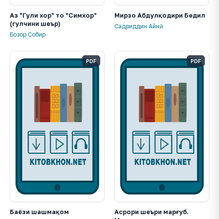
Аз "Гули хор" то "Симхор"
Мирзо Абдулқодири Бедил
(гулчини шеър)
Садриддин Айнӣ
Бозор Собир
PDF
PDF
Баёзи шашмақом
Асрори шеъри марғуб.