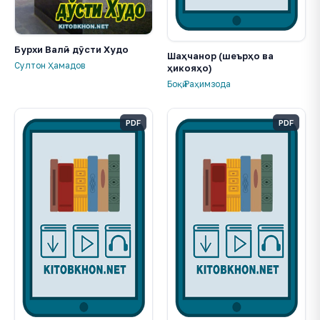
Бурхи Валӣ - дӯсти Худо
Шаҳчанор (шеърҳо ва
Султон Ҳамадов
ҳикояҳо)
Боқӣ Раҳимзода
PDF
PDF