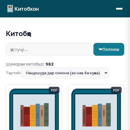
Китобхон
Китобҳо
Полоиш
Шумораи китобҳо:
982
Тартиб:
PDF
PDF