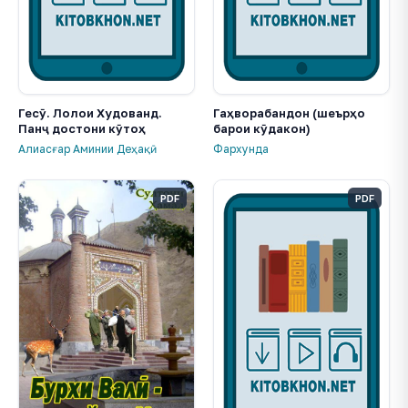
Гесӯ. Лолои Худованд.
Гаҳворабандон (шеърҳо
Панҷ достони кӯтоҳ
барои кӯдакон)
Алиасғар Аминии Деҳақӣ
Фархунда
PDF
PDF