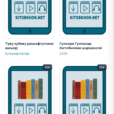
Туву хубиву раъноӣ (гулчини
Гулзори Гулназар:
ашъор)
Китобномаи шарҳиҳолӣ
Гулназар Келдӣ
2005
PDF
PDF