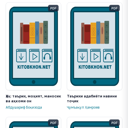
PDF
PDF
Ҳаҷ: таърих, моҳият, маносик
Таърихи адабиёти навини
ва аҳкоми он
тоҷик
Абдушариф Боқизода
Ҷумъақул Ҳамроев
PDF
PDF