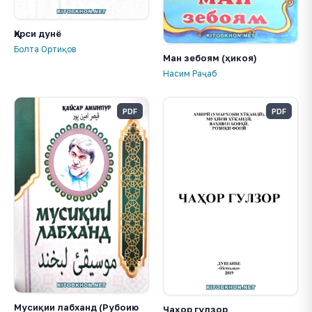
Ҳирси дунё
Болта Ортиқов
Ман зебоям (ҳикоя)
Насим Раҷаб
PDF
PDF
Мусиқии лабханд (Рубоию
Чаҳор гулзор