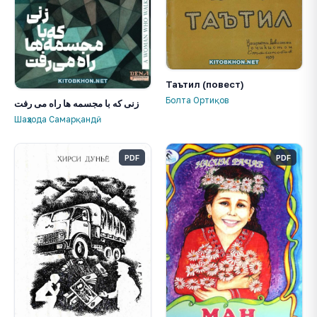
Таътил (повест)
Болта Ортиқов
زنی که با مجسمه ها راه می رفت
Шаҳзода Самарқандӣ
PDF
PDF