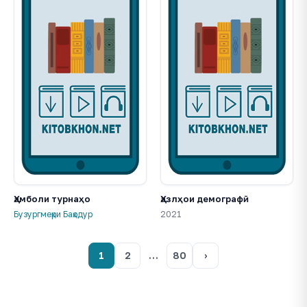
Ҳамболи турнаҳо
Ҳазлҳои демографӣ
Бузургмеҳри Баҳодур
2021
1
2
…
80
›