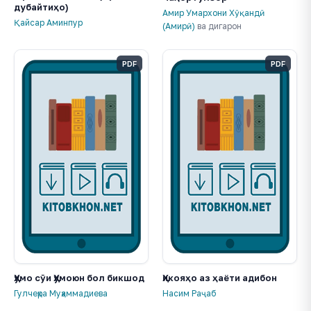
дубайтиҳо)
Амир Умархони Хӯқандӣ
Қайсар Аминпур
(Амирӣ)
ва дигарон
PDF
PDF
Ҳумо сӯи Ҳумоюн бол бикшод
Ҳикояҳо аз ҳаёти адибон
Гулчеҳра Муҳаммадиева
Насим Раҷаб