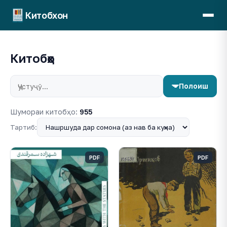
Китобхон
Китобҳо
Полоиш
Шумораи китобҳо:
955
Тартиб:
PDF
PDF