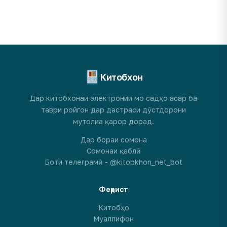
Китобхон
Дар китобхонаи электронии мо садҳо асар ба
таври ройгон дар дастраси дӯстдорони
мутолиа қарор дорад.
Дар бораи сомона
Сомонаи қаблӣ
Боти телеграмӣ - @kitobkhon_net_bot
Феҳрист
Китобҳо
Муаллифон