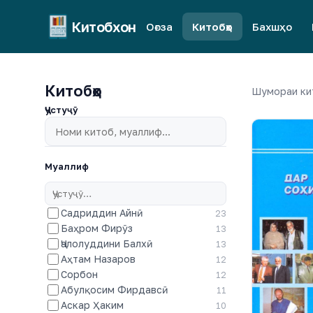
Китобхон
Оғоза
Китобҳо
Бахшҳо
Китобҳо
Шумораи ки
Ҷустуҷӯ
Муаллиф
Садриддин Айнӣ
23
Баҳром Фирӯз
13
Ҷалолуддини Балхӣ
13
Аҳтам Назаров
12
Сорбон
12
Абулқосим Фирдавсӣ
11
Аскар Ҳаким
10