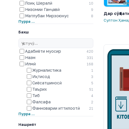
Лоиқ Шералӣ
10
Низомии Ганҷавӣ
9
Дар сӯҳбат
Матлубаи Мирзоюнус
8
Султон Ҳама
Пурра …
Бахш
Адабиёти муосир
420
Назм
331
Илмӣ
168
Журналистика
1
Иқтисод
3
Сиёсатшиносӣ
5
Таърих
51
Тиб
4
Фалсафа
2
Фанноварии иттилоотӣ
21
Пурра …
Нашриёт