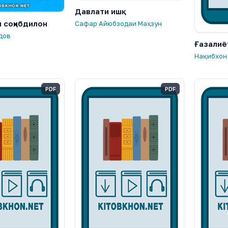
Давлати ишқ
и соҳибдилон
Сафар Айюбзодаи Маҳзун
дов
Ғазалиё
Нақибхон
PDF
PDF