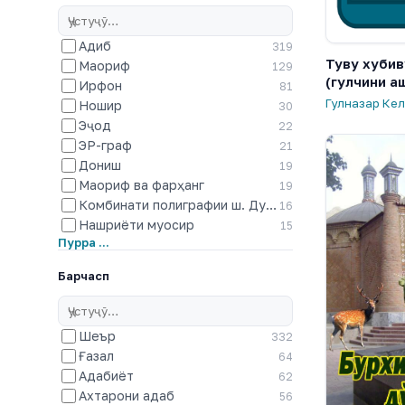
Адиб
319
Туву хубив
Маориф
129
(гулчини а
Ирфон
81
Гулназар Ке
Ношир
30
Эҷод
22
ЭР-граф
21
Дониш
19
Маориф ва фарҳанг
19
Комбинати полиграфии ш. Душанбе
16
Нашриёти муосир
15
Пурра …
Барчасп
Шеър
332
Ғазал
64
Адабиёт
62
Ахтарони адаб
56