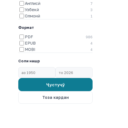
Англисӣ
7
Узбекӣ
3
Олмонӣ
1
Формат
PDF
986
EPUB
4
MOBI
4
Соли нашр
Ҷустуҷӯ
Тоза кардан