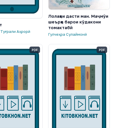
Лолаҳои дасти ман. Маҷмӯи
шеърҳо барои кӯдакони
т
томактабӣ
 Туғрали Аҳрорӣ
Гулчеҳра Сулаймонӣ
PDF
PDF