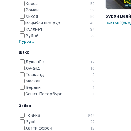
Қисса
52
Роман
52
Бурхи Валӣ
Ҳикоя
50
маҷмӯаи шеърҳо
Султон Ҳама
43
Куллиёт
34
Рубоӣ
29
Пурра …
Шаҳр
Душанбе
112
Хуҷанд
16
Тошканд
3
Маскав
2
Берлин
1
Санкт-Петербург
1
Забон
Тоҷикӣ
944
Русӣ
27
Хатти форсӣ
12