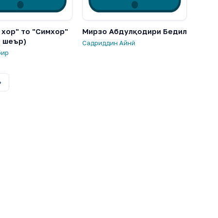
 хор" то "Симхор"
Мирзо Абдулқодири Бедил
и шеър)
Садриддин Айнӣ
бир
›