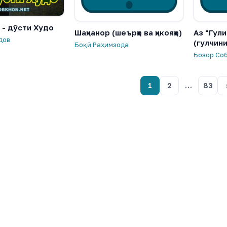
 - дӯсти Худо
Шаҳчанор (шеърҳо ва ҳикояҳо)
Аз "Гули
дов
(гулчин
Боқӣ Раҳимзода
Бозор Со
1
2
…
83