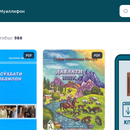
Муаллифон
тобҳо:
986
PDF
PDF