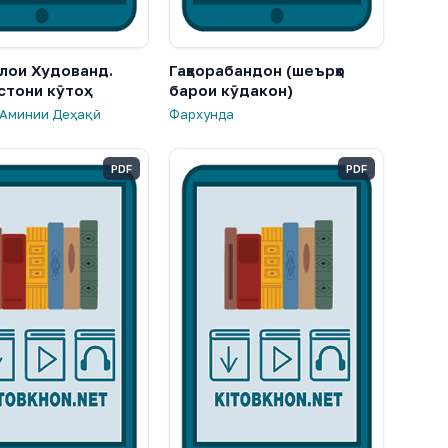
олои Худованд.
Гаҳворабандон (шеърҳо
стони кӯтоҳ
барои кӯдакон)
 Аминии Деҳақӣ
Фархунда
PDF
PDF