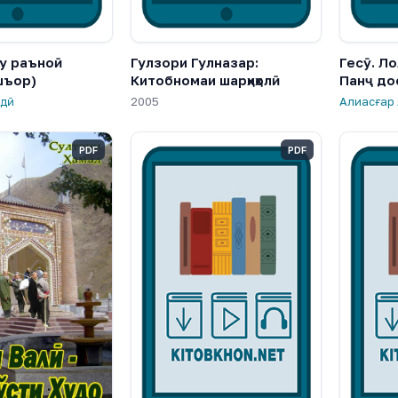
у раъноӣ
Гулзори Гулназар:
Гесӯ. Л
шъор)
Китобномаи шарҳиҳолӣ
Панҷ до
лдӣ
2005
Алиасғар
PDF
PDF