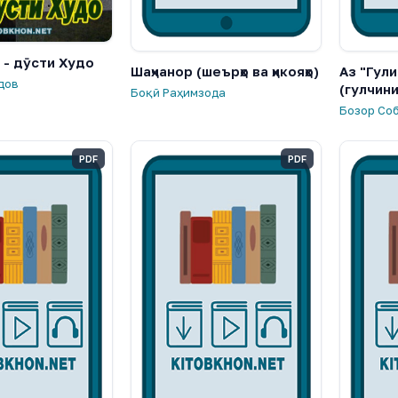
 - дӯсти Худо
Шаҳчанор (шеърҳо ва ҳикояҳо)
Аз "Гули
дов
(гулчин
Боқӣ Раҳимзода
Бозор Со
PDF
PDF