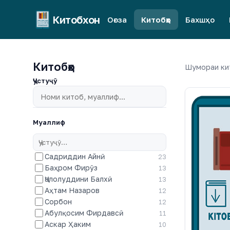
Китобхон
Оғоза
Китобҳо
Бахшҳо
Китобҳо
Шумораи ки
Ҷустуҷӯ
Муаллиф
Садриддин Айнӣ
23
Баҳром Фирӯз
13
Ҷалолуддини Балхӣ
13
Аҳтам Назаров
12
Сорбон
12
Абулқосим Фирдавсӣ
11
Аскар Ҳаким
10