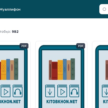
Муаллифон
тобҳо:
982
PDF
PDF