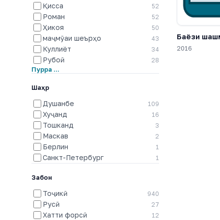
Қисса
52
Роман
52
Ҳикоя
50
Баёзи шаш
маҷмӯаи шеърҳо
43
2016
Куллиёт
34
Рубоӣ
28
Пурра …
Шаҳр
Душанбе
109
Хуҷанд
16
Тошканд
3
Маскав
2
Берлин
1
Санкт-Петербург
1
Забон
Тоҷикӣ
940
Русӣ
27
Хатти форсӣ
12