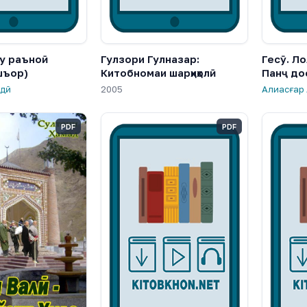
у раъноӣ
Гулзори Гулназар:
Гесӯ. Л
шъор)
Китобномаи шарҳиҳолӣ
Панҷ до
лдӣ
2005
Алиасғар
PDF
PDF