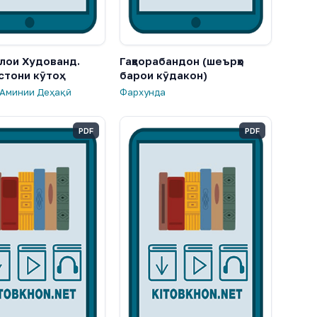
олои Худованд.
Гаҳворабандон (шеърҳо
стони кӯтоҳ
барои кӯдакон)
 Аминии Деҳақӣ
Фархунда
PDF
PDF