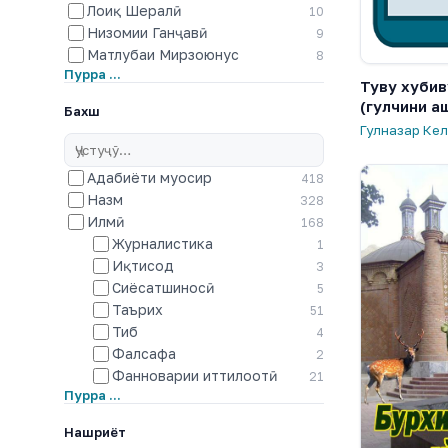
Лоиқ Шералӣ
10
Низомии Ганҷавӣ
9
Матлубаи Мирзоюнус
8
Пурра …
Туву хубив
(гулчини а
Бахш
Гулназар Ке
Адабиёти муосир
418
Назм
328
Илмӣ
168
Журналистика
1
Иқтисод
3
Сиёсатшиносӣ
5
Таърих
51
Тиб
4
Фалсафа
2
Фанноварии иттилоотӣ
21
Пурра …
Нашриёт