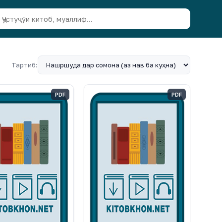
Тартиб:
PDF
PDF