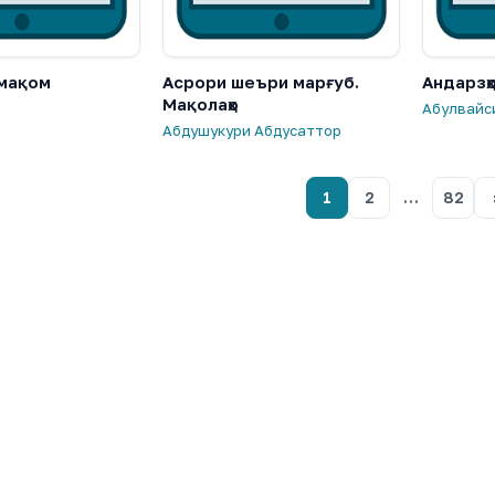
мақом
Асрори шеъри марғуб.
Андарзҳ
Мақолаҳо
Абулвайс
Абдушукури Абдусаттор
1
2
…
82