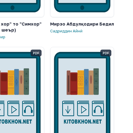
 хор" то "Симхор"
Мирзо Абдулқодири Бедил
и шеър)
Садриддин Айнӣ
бир
PDF
PDF