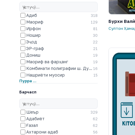
Адиб
318
Бурхи Валӣ
Маориф
129
Ирфон
Султон Ҳама
81
Ношир
30
Эҷод
22
ЭР-граф
21
Дониш
19
Маориф ва фарҳанг
19
Комбинати полиграфии ш. Душанбе
16
Нашриёти муосир
15
Пурра …
Барчасп
Шеър
329
Адабиёт
62
Ғазал
62
Ахтарони адаб
56