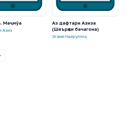
о. Маҷмӯа
Аз дафтари Азиза
(Шеърҳои бачагона)
и Азиз
Эгами Назруллоҳ
›