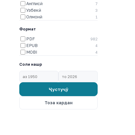
Англисӣ
7
Узбекӣ
3
Олмонӣ
1
Формат
PDF
982
EPUB
4
MOBI
4
Соли нашр
Ҷустуҷӯ
Тоза кардан