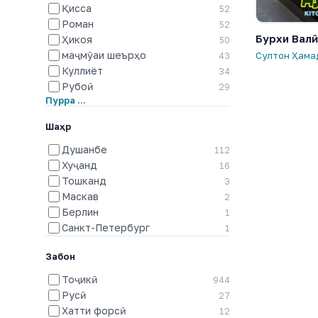
Қисса
52
Роман
52
Бурхи Валӣ
Ҳикоя
50
маҷмӯаи шеърҳо
Султон Ҳама
43
Куллиёт
34
Рубоӣ
29
Пурра …
Шаҳр
Душанбе
112
Хуҷанд
16
Тошканд
3
Маскав
2
Берлин
1
Санкт-Петербург
1
Забон
Тоҷикӣ
944
Русӣ
27
Хатти форсӣ
12