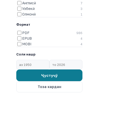
Англисӣ
7
Узбекӣ
3
Олмонӣ
1
Формат
PDF
986
EPUB
4
MOBI
4
Соли нашр
Ҷустуҷӯ
Тоза кардан