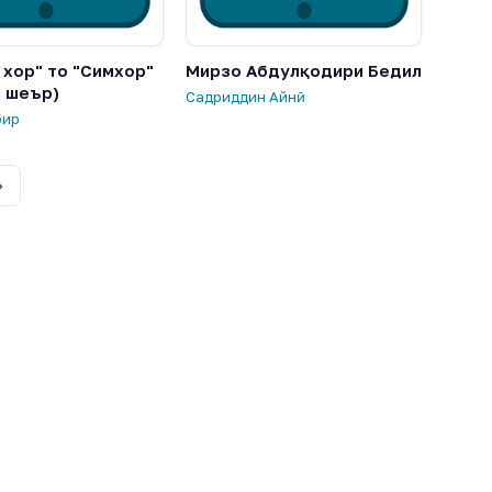
 хор" то "Симхор"
Мирзо Абдулқодири Бедил
и шеър)
Садриддин Айнӣ
бир
›