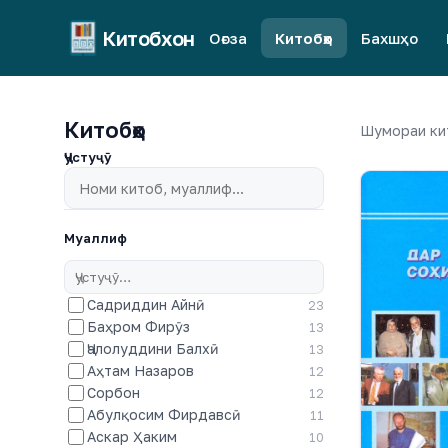
Китобхон
Оғоза
Китобҳо
Бахшҳо
Китобҳо
Шумораи ки
Ҷустуҷӯ
Муаллиф
Садриддин Айнӣ
23
Баҳром Фирӯз
13
Ҷалолуддини Балхӣ
13
Аҳтам Назаров
12
Сорбон
12
Абулқосим Фирдавсӣ
11
Аскар Ҳаким
10