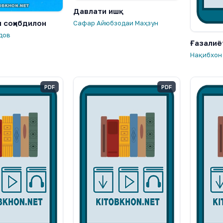
Давлати ишқ
и соҳибдилон
Сафар Айюбзодаи Маҳзун
дов
Ғазалиё
Нақибхон
PDF
PDF