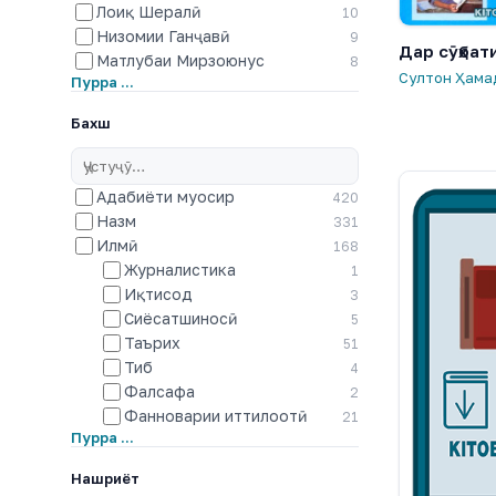
Лоиқ Шералӣ
10
Низомии Ганҷавӣ
9
Дар сӯҳбат
Матлубаи Мирзоюнус
8
Султон Ҳама
Пурра …
Бахш
Адабиёти муосир
420
Назм
331
Илмӣ
168
Журналистика
1
Иқтисод
3
Сиёсатшиносӣ
5
Таърих
51
Тиб
4
Фалсафа
2
Фанноварии иттилоотӣ
21
Пурра …
Нашриёт