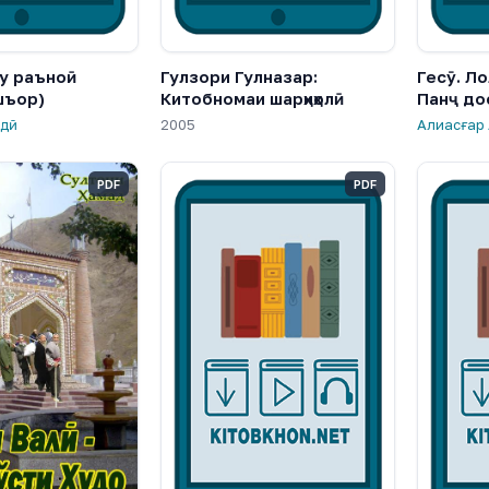
у раъноӣ
Гулзори Гулназар:
Гесӯ. Л
шъор)
Китобномаи шарҳиҳолӣ
Панҷ до
лдӣ
2005
Алиасғар
PDF
PDF