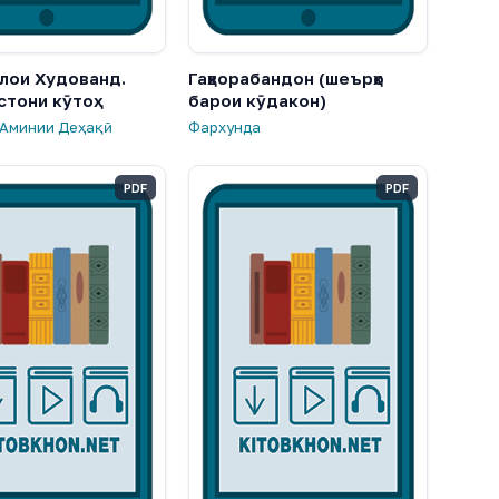
олои Худованд.
Гаҳворабандон (шеърҳо
стони кӯтоҳ
барои кӯдакон)
 Аминии Деҳақӣ
Фархунда
PDF
PDF