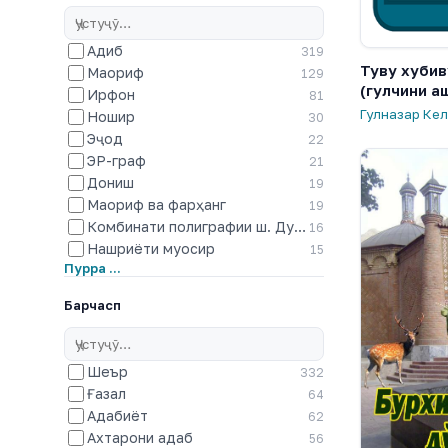
Адиб
319
Туву хубив
Маориф
129
(гулчини а
Ирфон
81
Гулназар Ке
Ношир
30
Эҷод
22
ЭР-граф
21
Дониш
19
Маориф ва фарҳанг
19
Комбинати полиграфии ш. Душанбе
16
Нашриёти муосир
15
Пурра …
Барчасп
Шеър
332
Ғазал
64
Адабиёт
62
Ахтарони адаб
56