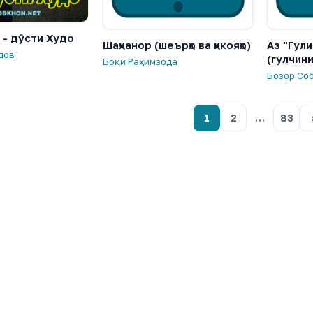
 - дӯсти Худо
Шаҳчанор (шеърҳо ва ҳикояҳо)
Аз "Гули
дов
(гулчин
Боқӣ Раҳимзода
Бозор Со
1
2
…
83