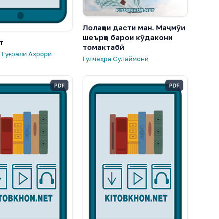
Лолаҳои дасти ман. Маҷмӯи
шеърҳо барои кӯдакони
т
томактабӣ
 Туғрали Аҳрорӣ
Гулчеҳра Сулаймонӣ
PDF
PDF