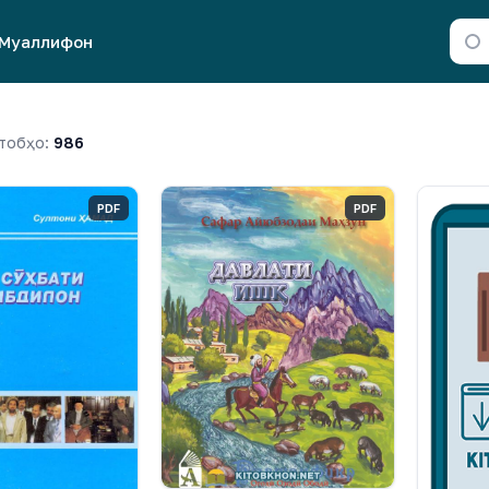
Муаллифон
тобҳо:
986
PDF
PDF