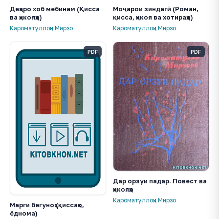
Деҳаро хоб мебинам (Қисса
Моҷарои зиндагӣ (Роман,
ва ҳикояҳо)
қисса, ҳикоя ва хотираҳо)
Кароматуллоҳи Мирзо
Кароматуллоҳи Мирзо
PDF
PDF
Дар орзуи падар. Повест ва
ҳикояҳо
Кароматуллоҳи Мирзо
Марги бегуноҳ (қиссаҳо,
ёднома)