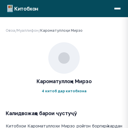
Китобхон
Оғоза
/
Муаллифон
/
Кароматуллоҳи Мирзо
Кароматуллоҳи Мирзо
4 китоб дар китобхона
Калидвожаҳо барои ҷустуҷӯ
Китобхои Кароматуллохи Мирзо ройгон боргирӣ кардан