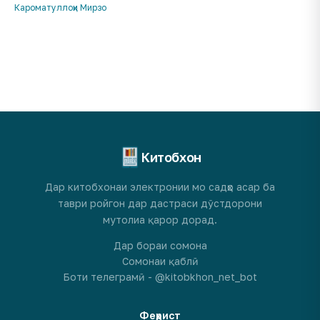
Кароматуллоҳи Мирзо
Китобхон
Дар китобхонаи электронии мо садҳо асар ба
таври ройгон дар дастраси дӯстдорони
мутолиа қарор дорад.
Дар бораи сомона
Сомонаи қаблӣ
Боти телеграмӣ - @kitobkhon_net_bot
Феҳрист