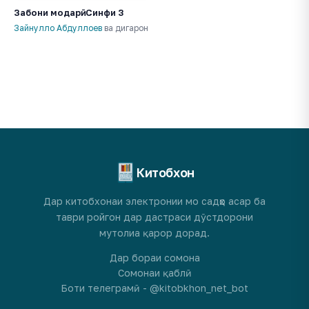
Забони модарӣ. Синфи 3
Зайнулло Абдуллоев
ва дигарон
Китобхон
Дар китобхонаи электронии мо садҳо асар ба
таври ройгон дар дастраси дӯстдорони
мутолиа қарор дорад.
Дар бораи сомона
Сомонаи қаблӣ
Боти телеграмӣ - @kitobkhon_net_bot