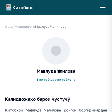
Китобхон
Оғоза
/
Муаллифон
/
Мавлуда Ҷалилова
Мавлуда Ҷалилова
1 китоб дар китобхона
Калидвожаҳо барои ҷустуҷӯ
Китобхои Мавлуда Чалилова ройгон боргирӣ кардан