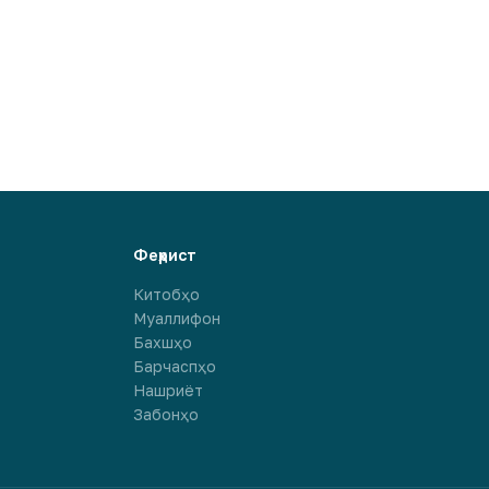
Феҳрист
Китобҳо
Муаллифон
Бахшҳо
Барчаспҳо
Нашриёт
Забонҳо