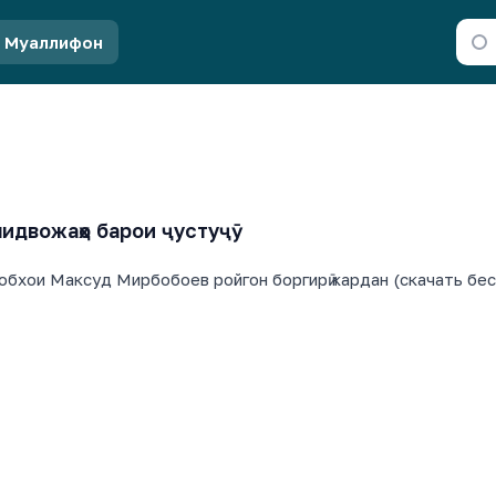
Муаллифон
идвожаҳо барои ҷустуҷӯ
обхои Максуд Мирбобоев ройгон боргирӣ кардан (скачать бес