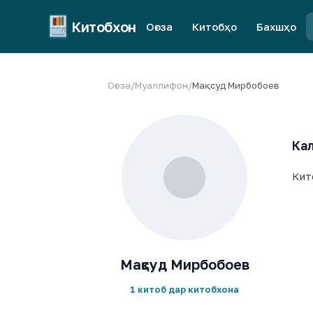
Китобхон
Оғоза
Китобҳо
Бахшҳо
Оғоза
/
Муаллифон
/
Мақсуд Мирбобоев
Кал
Кит
Мақсуд Мирбобоев
1 китоб дар китобхона