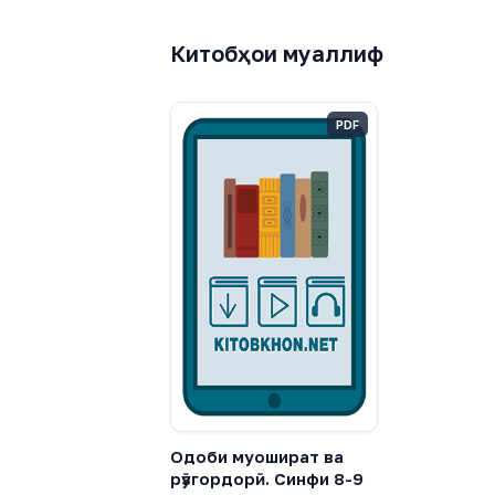
Китобҳои муаллиф
PDF
Одоби муошират ва
рӯзгордорӣ. Синфи 8-9