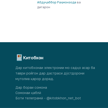
Абдуҷаббор Раҳмонзода
ва
дигарон
Китобхон
Дар китобхонаи электронии мо садҳо асар ба
таври ройгон дар дастраси дӯстдорони
мутолиа қарор дорад.
Дар бораи сомона
Сомонаи қаблӣ
Боти телеграмӣ - @kitobkhon_net_bot