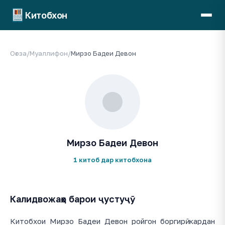
Китобхон
Оғоза
/
Муаллифон
/
Мирзо Бадеи Девон
Мирзо Бадеи Девон
1 китоб дар китобхона
Калидвожаҳо барои ҷустуҷӯ
Китобхои Мирзо Бадеи Девон ройгон боргирӣ кардан