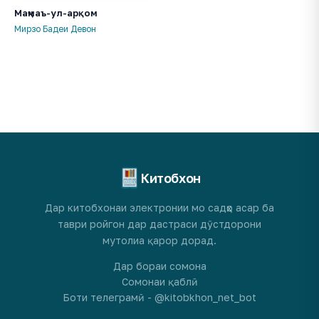
Маҷмаъ-ул-арқом
Мирзо Бадеи Девон
Китобхон
Дар китобхонаи электронии мо садҳо асар ба
таври ройгон дар дастраси дӯстдорони
мутолиа қарор дорад.
Дар бораи сомона
Сомонаи қаблӣ
Боти телеграмӣ - @kitobkhon_net_bot