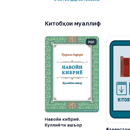
Китобҳои муаллиф
PDF
Навойи кибриё.
Куллиёти ашъор
Ғазалисто