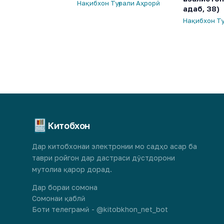
Нақибхон Туғрали Аҳрорӣ
адаб, 38)
Нақибхон Ту
Китобхон
Дар китобхонаи электронии мо садҳо асар ба
таври ройгон дар дастраси дӯстдорони
мутолиа қарор дорад.
Дар бораи сомона
Сомонаи қаблӣ
Боти телеграмӣ - @kitobkhon_net_bot