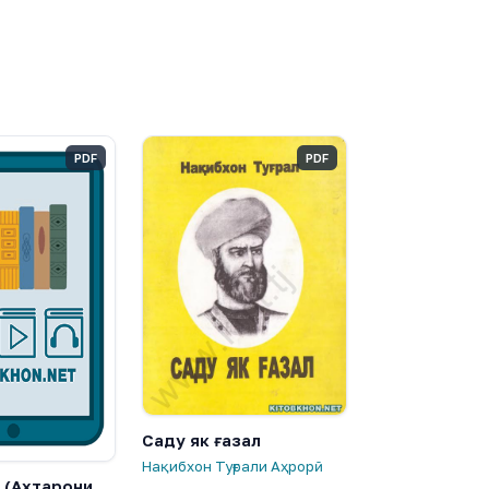
PDF
PDF
Саду як ғазал
Нақибхон Туғрали Аҳрорӣ
н (Ахтарони