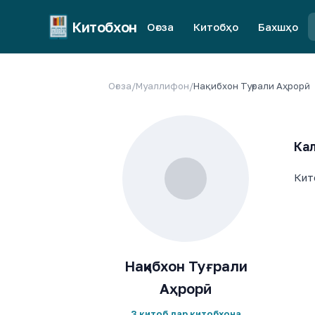
Китобхон
Оғоза
Китобҳо
Бахшҳо
Оғоза
/
Муаллифон
/
Нақибхон Туғрали Аҳрорӣ
Кал
Кит
Нақибхон Туғрали
Аҳрорӣ
3 китоб дар китобхона