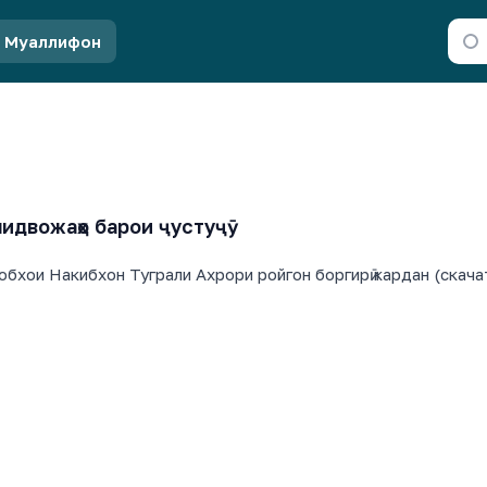
Муаллифон
идвожаҳо барои ҷустуҷӯ
обхои Накибхон Туграли Ахрори ройгон боргирӣ кардан (скача