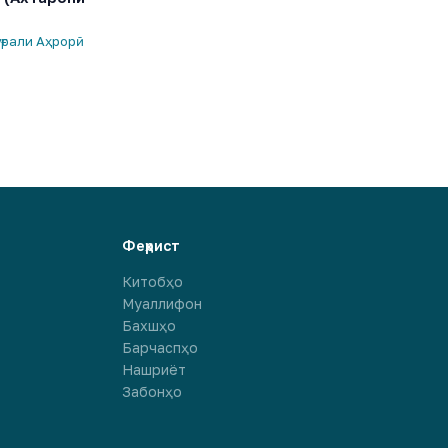
ғрали Аҳрорӣ
Феҳрист
Китобҳо
Муаллифон
Бахшҳо
Барчаспҳо
Нашриёт
Забонҳо