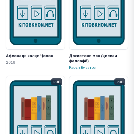
Афсонаҳои халқи Ҷопон
Доғистони ман (қиссаи
фалсафӣ)
2016
Расул Ғамзатов
PDF
PDF