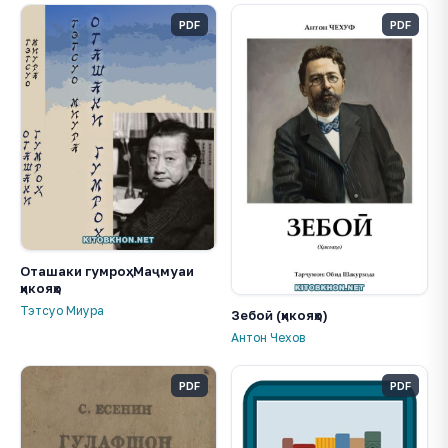
PDF
PDF
Оташаки гумроҳ. Маҷмуаи
ҳикояҳо
Тэтсуо Миура
Зебоӣ (ҳикояҳо)
Антон Чехов
PDF
PDF