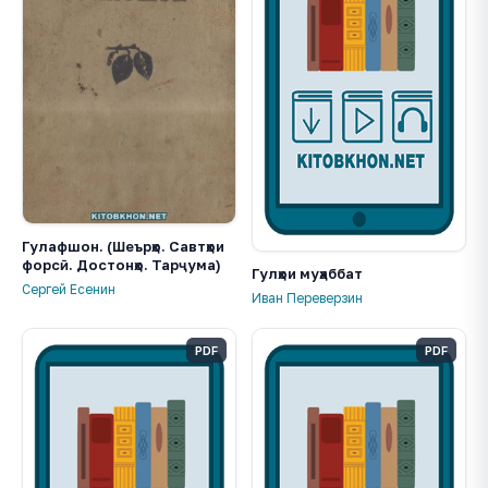
Гулафшон. (Шеърҳо. Савтҳои
форсӣ. Достонҳо. Тарҷума)
Гулҳои муҳаббат
Сергей Есенин
Иван Переверзин
PDF
PDF