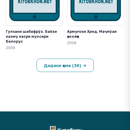
Гулхани шабафрӯз. Баёзи
Армуғони Ҳинд. Маҷмӯаи
назму насри муосири
ҳикояҳо
Белорус
2008
2009
Дидани ҳама (36) →
Китобхон