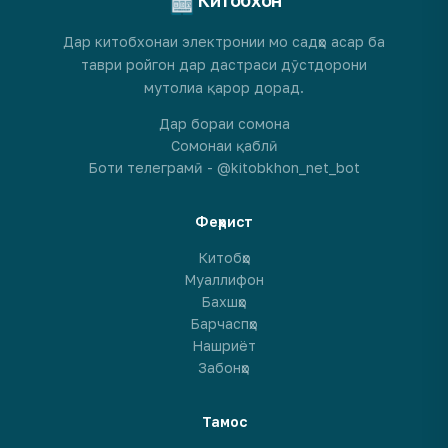
Дар китобхонаи электронии мо садҳо асар ба
таври ройгон дар дастраси дӯстдорони
мутолиа қарор дорад.
Дар бораи сомона
Сомонаи қаблӣ
Боти телеграмӣ - @kitobkhon_net_bot
Феҳрист
Китобҳо
Муаллифон
Бахшҳо
Барчаспҳо
Нашриёт
Забонҳо
Тамос