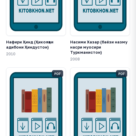
Нафири Ҳинд (Ҳикояҳои
Насими Хазар (баёзи назму
адибони Ҳиндустон)
насри муосири
Туркманистон)
2010
2008
PDF
PDF