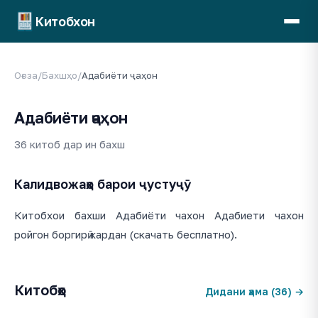
Китобхон
Оғоза
/
Бахшҳо
/
Адабиёти ҷаҳон
Адабиёти ҷаҳон
36 китоб дар ин бахш
Калидвожаҳо барои ҷустуҷӯ
Китобхои бахши Адабиёти чахон Адабиети чахон
ройгон боргирӣ кардан (скачать бесплатно).
Китобҳо
Дидани ҳама (36) →