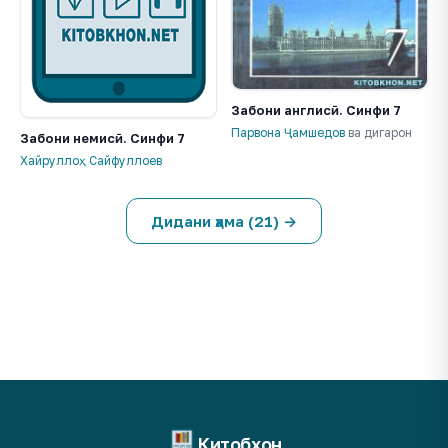
Забони англисӣ. Синфи 7
Парвона Ҷамшедов
ва дигарон
Забони немисӣ. Синфи 7
Хайруллоҳ Сайфуллоев
Дидани ҳама (21) →
Китобхон