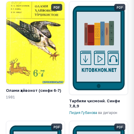
PDF
PDF
Олами ҳайвонот (синфи 6-7)
1981
Тарбияи ҷисмонӣ. Синфи
7,8,9
Лидия Губанова
ва дигарон
PDF
PDF