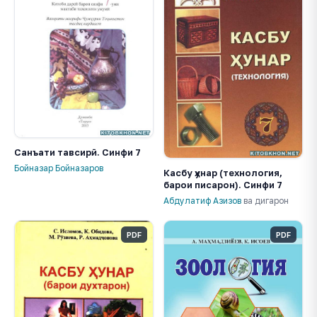
Санъати тавсирӣ. Синфи 7
Бойназар Бойназаров
Касбу ҳунар (технология,
барои писарон). Синфи 7
Абдулатиф Азизов
ва дигарон
PDF
PDF