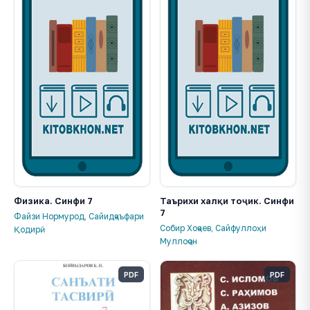
Физика. Синфи 7
Таърихи халқи тоҷик. Синфи
7
Файзи Нормурод
,
Сайидҷаъфари
Собир Хоҷаев
,
Сайфуллоҳи
Қодирӣ
Муллоҷон
PDF
PDF