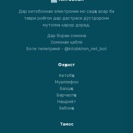
Дар китобхонаи электронии мо садҳо асар ба
таври ройгон дар дастраси дӯстдорони
мутолиа қарор дорад.
Дар бораи сомона
Сомонаи қаблӣ
Боти телеграмӣ - @kitobkhon_net_bot
Феҳрист
Китобҳо
Муаллифон
Бахшҳо
Барчаспҳо
Нашриёт
Забонҳо
Тамос