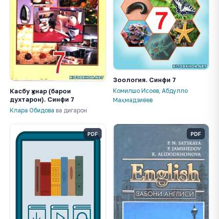
Зоология. Синфи 7
Касбу ҳунар (барои
Комилшо Исоев
,
Абдулло
духтарон). Синфи 7
Маҳмадзиёев
Клара Обидова
ва дигарон
PDF
PDF