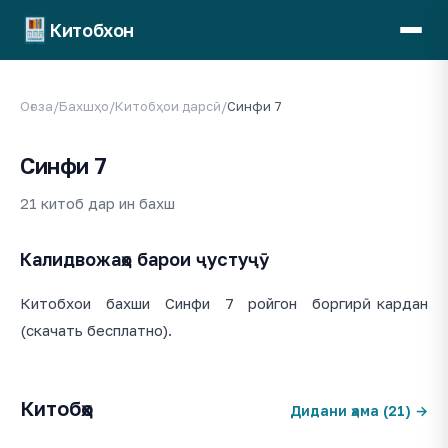
Китобхон
Оғоза
/
Бахшҳо
/
Китобҳои дарсӣ
/
Синфи 7
Синфи 7
21 китоб дар ин бахш
Калидвожаҳо барои ҷустуҷӯ
Китобхои бахши Синфи 7 ройгон боргирӣ кардан
(скачать бесплатно).
Китобҳо
Дидани ҳама (21) →