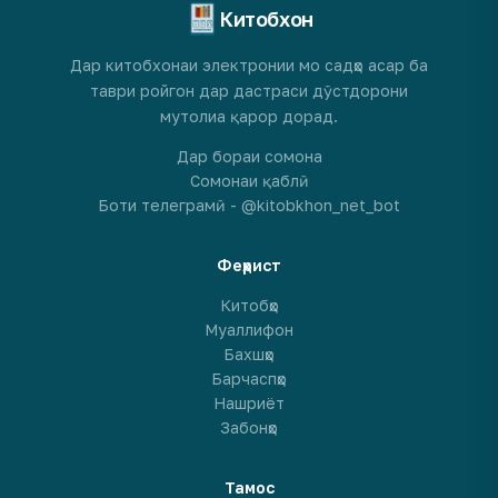
Китобхон
Дар китобхонаи электронии мо садҳо асар ба
таври ройгон дар дастраси дӯстдорони
мутолиа қарор дорад.
Дар бораи сомона
Сомонаи қаблӣ
Боти телеграмӣ - @kitobkhon_net_bot
Феҳрист
Китобҳо
Муаллифон
Бахшҳо
Барчаспҳо
Нашриёт
Забонҳо
Тамос