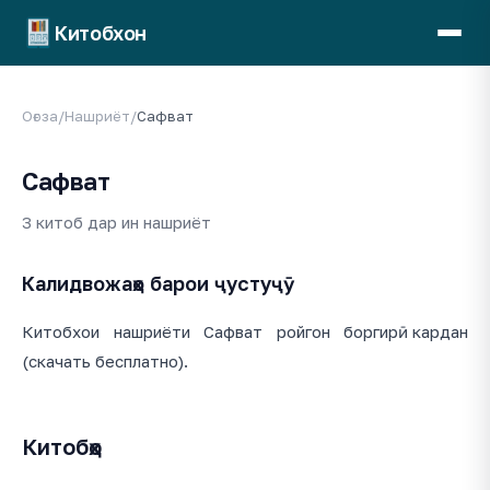
Китобхон
Оғоза
/
Нашриёт
/
Сафват
Сафват
3 китоб дар ин нашриёт
Калидвожаҳо барои ҷустуҷӯ
Китобхои нашриёти Сафват ройгон боргирӣ кардан
(скачать бесплатно).
Китобҳо