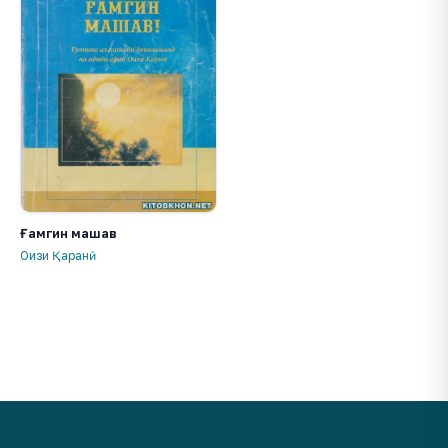
Ғамгин машав
Оизи Қаранӣ