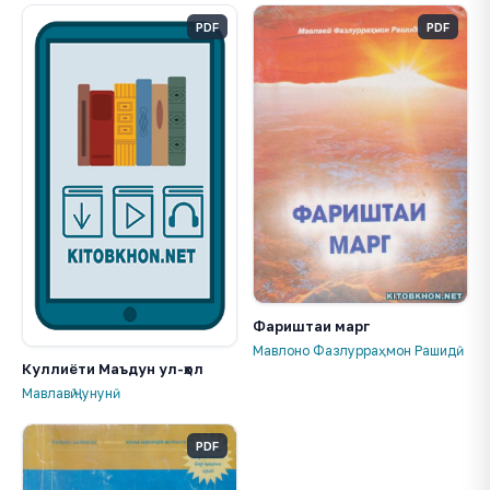
PDF
PDF
Фариштаи марг
Мавлоно Фазлурраҳмон Рашидӣ
Куллиёти Маъдун ул-ҳол
Мавлавӣ Ҷунунӣ
PDF