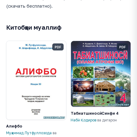
(скачать бесплатно).
Китобҳои муаллиф
PDF
PDF
Табиатшиносӣ. Синфи 4
Набӣ Қодиров
ва дигарон
Алифбо
Муҳаммад Лутфуллозода
ва