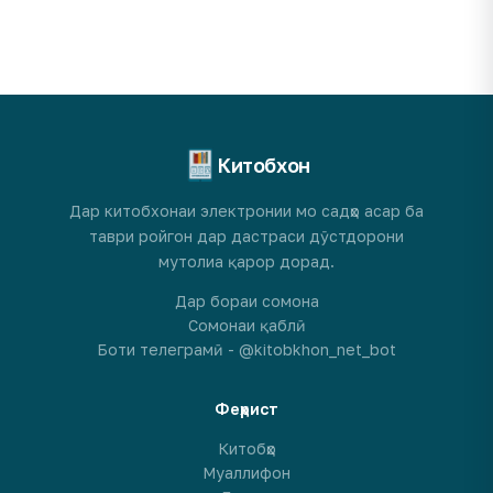
Китобхон
Дар китобхонаи электронии мо садҳо асар ба
таври ройгон дар дастраси дӯстдорони
мутолиа қарор дорад.
Дар бораи сомона
Сомонаи қаблӣ
Боти телеграмӣ - @kitobkhon_net_bot
Феҳрист
Китобҳо
Муаллифон