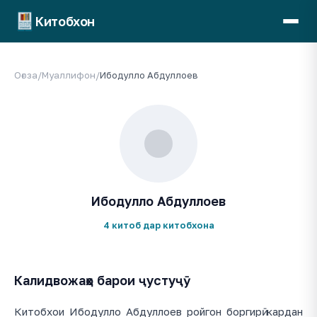
Китобхон
Оғоза
/
Муаллифон
/
Ибодулло Абдуллоев
Ибодулло Абдуллоев
4 китоб дар китобхона
Калидвожаҳо барои ҷустуҷӯ
Китобхои Ибодулло Абдуллоев ройгон боргирӣ кардан