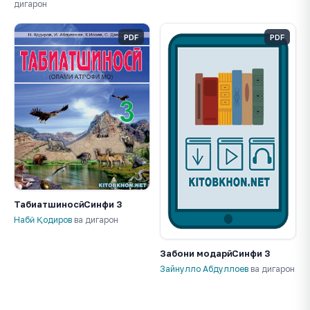
дигарон
PDF
PDF
Табиатшиносӣ. Синфи 3
Набӣ Қодиров
ва дигарон
Забони модарӣ. Синфи 3
Зайнулло Абдуллоев
ва дигарон