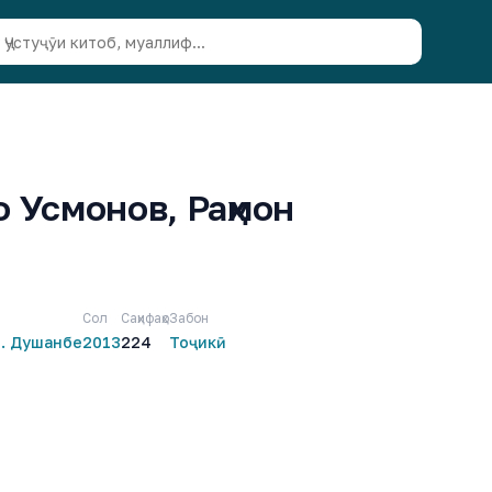
о Усмонов, Раҳмон
Сол
Саҳифаҳо
Забон
. Душанбе
2013
224
Тоҷикӣ