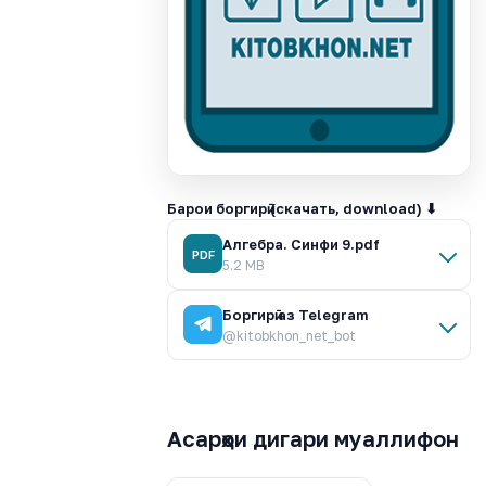
Барои боргирӣ (скачать, download) ⬇
Алгебра. Синфи 9.pdf
PDF
5.2 MB
Боргирӣ аз Telegram
@kitobkhon_net_bot
Асарҳои дигари муаллифон