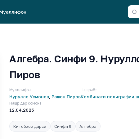
Муаллифон
Алгебра. Синфи 9. Нурулл
Пиров
Муаллифон
Нашриёт
Нурулло Усмонов
,
Раҳмон Пиров
Комбинати полиграфии ш
Нашр дар сомона
12.04.2025
Китобҳои дарсӣ
Синфи 9
Алгебра