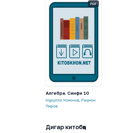
PDF
Алгебра. Синфи 10
Нурулло Усмонов
,
Раҳмон
Пиров
Дигар китобҳо