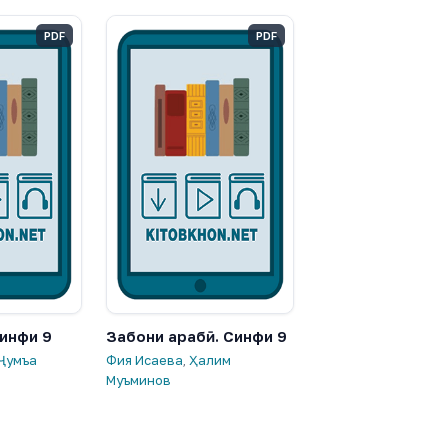
PDF
PDF
инфи 9
Забони арабӣ. Синфи 9
Ҷумъа
Фия Исаева
,
Ҳалим
Муъминов