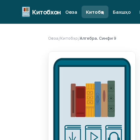
Китобхон
Оғоза
Китобҳо
Бахшҳо
Оғоза
/
Китобҳо
/
Алгебра. Синфи 9