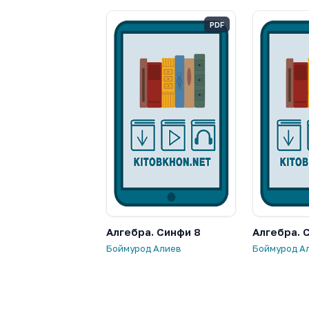
PDF
Алгебра. Синфи 8
Алгебра. 
Боймурод Алиев
Боймурод А