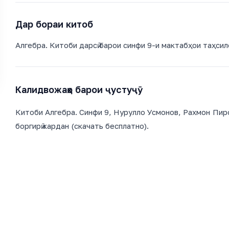
Дар бораи китоб
Алгебра. Китоби дарсӣ барои синфи 9-и мактабҳои таҳсил
Калидвожаҳо барои ҷустуҷӯ
Китоби Алгебра. Синфи 9, Нурулло Усмонов, Рахмон Пиров
боргирӣ кардан (скачать бесплатно).