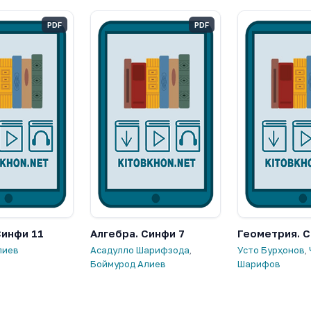
PDF
PDF
Синфи 11
Алгебра. Синфи 7
Геометрия. С
лиев
Асадулло Шарифзода
,
Усто Бурҳонов
,
Боймурод Алиев
Шарифов