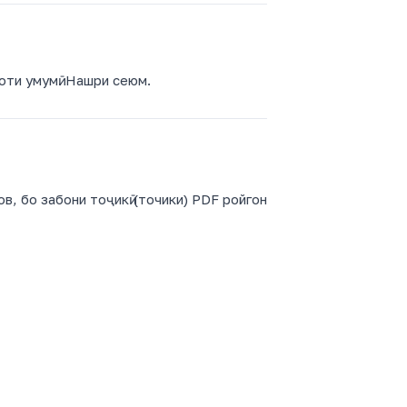
оти умумӣ. Нашри сеюм.
, бо забони тоҷикӣ (точики) PDF ройгон