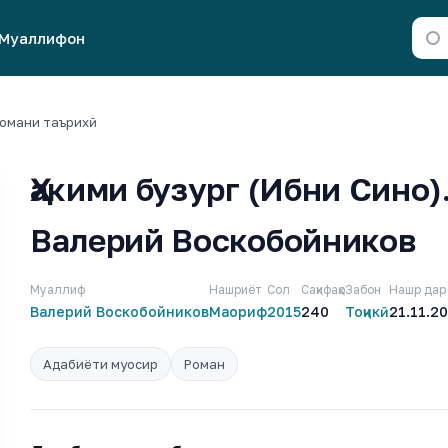
Муаллифон
Романи таърихӣ
Ҳакими бузург (Ибни Сино)
Валерий Воскобойников
Муаллиф
Нашриёт
Сол
Саҳифаҳо
Забон
Нашр дар
Валерий Воскобойников
Маориф
2015
240
Тоҷикӣ
21.11.2
Адабиёти муосир
Роман