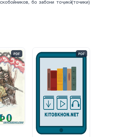
скобойников, бо забони тоҷикӣ (точики)
PDF
PDF