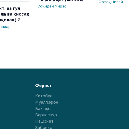
Фотеҳ Ниёзӣ
Соҷидаи Мирзо
хт, аз гул
яҳо ва қиссаҳо;
ақолаҳо) 2
назар
Феҳрист
Китобҳо
Муаллифон
Бахшҳо
Барчаспҳо
Нашриёт
Забонҳо