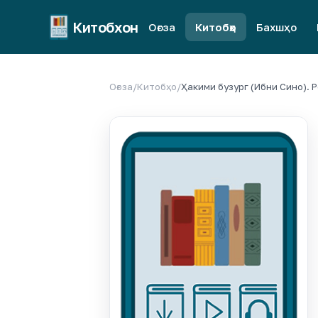
Китобхон
Оғоза
Китобҳо
Бахшҳо
Оғоза
/
Китобҳо
/
Ҳакими бузург (Ибни Сино). 