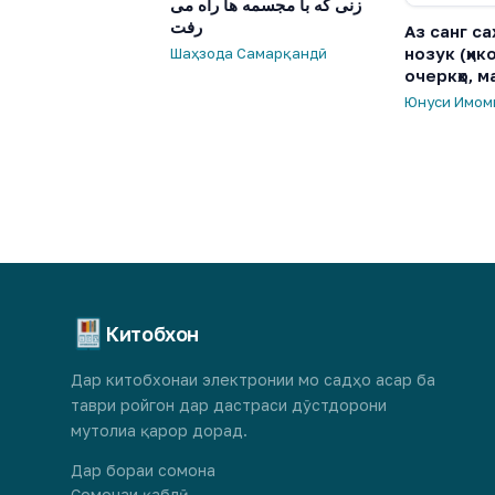
زنی که با مجسمه ها راه می
رفت
Аз санг са
нозук (ҳико
Шаҳзода Самарқандӣ
очеркҳо, м
Юнуси Имом
Китобхон
Дар китобхонаи электронии мо садҳо асар ба
таври ройгон дар дастраси дӯстдорони
мутолиа қарор дорад.
Дар бораи сомона
Сомонаи қаблӣ