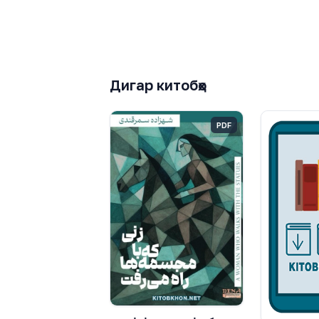
Дигар китобҳо
PDF