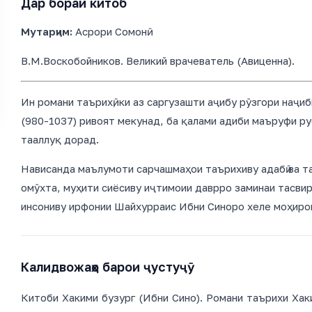
Дар бораи китоб
Мутарҷим:
Асрори Сомонӣ
В.М.Воскобойников. Великий врачеватель (Авиценна).
Ин романи таърихӣ, ки аз саргузашти аҷибу рӯзгори наҷиб
(980-1037) ривоят мекунад, ба қалами адиби маъруфи р
тааллуқ дорад.
Нависанда маълумоти сарчашмаҳои таърихиву адабӣ ва т
омӯхта, муҳити сиёсиву иҷтимоии даврро заминаи тасвир
инсониву ирфонии Шайхурраис Ибни Синоро хеле моҳиро
Калидвожаҳо барои ҷустуҷӯ
Китоби Хакими бузург (Ибни Сино). Романи таърихи Хак