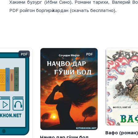
Хакими бузург (Ибни Сино). Романи тарихи, Валерий Во
PDF ройгон боргирӣ кардан (скачать бесплатно).
PDF
PDF
Вафо (роман)
Наҷво дар гӯши бод