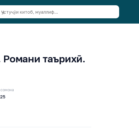
. Романи таърихӣ.
 сомона
025