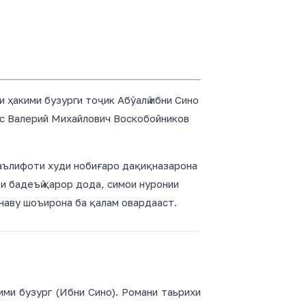
и ҳакими бузурги тоҷик Абӯалӣ ибни Сино
ус Валерий Михайлович Воскобойников
аълифоти худи нобиғаро дақиқназарона
и бадеъӣ қарор дода, симои нуронии
наву шоъирона ба қалам овардааст.
ими бузург (Ибни Сино). Романи таьрихи