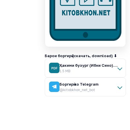
Барои боргирӣ (скачать, download) ⬇
Ҳакими бузург (Ибни Сино). Романи таърихӣ.pdf
PDF
1.5 MB
Боргирӣ аз Telegram
@kitobkhon_net_bot