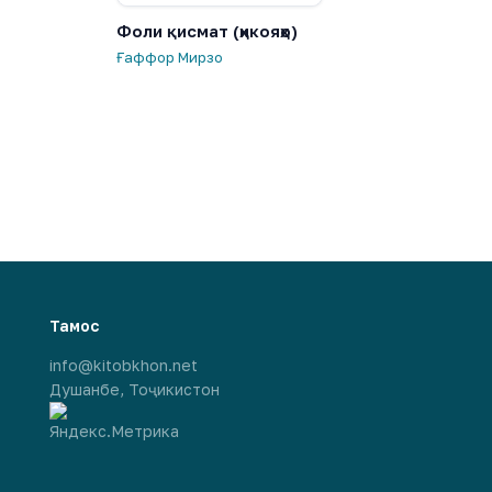
Фоли қисмат (ҳикояҳо)
Ғаффор Мирзо
Тамос
info@kitobkhon.net
Душанбе, Тоҷикистон