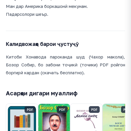
Ман дар Америка боркашонӣ мекунам.
Падарсолори шеър.
Калидвожаҳо барои ҷустуҷӯ
Китоби Хонавода пароканда шуд (Чахор макола),
Бозор Собир, бо забони тоҷикӣ (точики) PDF ройгон
боргирӣ кардан (скачать бесплатно).
Асарҳои дигари муаллиф
PDF
PDF
PDF
PDF