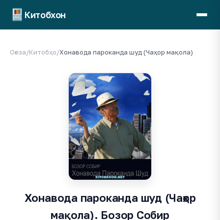
Китобхон
Оғоза
/
Китобҳо
/
Хонавода пароканда шуд (Чаҳор мақола)
Хонавода пароканда шуд (Чаҳор
мақола). Бозор Собир