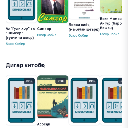
Боғи Момаи
Ангур (барои
Лолаи сиёҳ
Бежан)
Аз "Гули хор" то
Симхор
(маҷмӯаи шеърҳо)
"Симхор"
Бозор Собир
Бозор Собир
Бозор Собир
(гулчини шеър)
Бозор Собир
Дигар китобҳо
PDF
PDF
PDF
PDF
Асосҳои