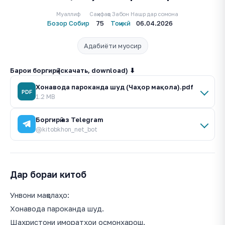
Муаллиф
Саҳифаҳо
Забон
Нашр дар сомона
Бозор Собир
75
Тоҷикӣ
06.04.2026
Адабиёти муосир
Барои боргирӣ (скачать, download) ⬇
Хонавода пароканда шуд (Чаҳор мақола).pdf
PDF
1.2 MB
Боргирӣ аз Telegram
@kitobkhon_net_bot
Дар бораи китоб
Унвони мақолаҳо:
Хонавода пароканда шуд.
Шаҳристони иморатҳои осмонхарош.