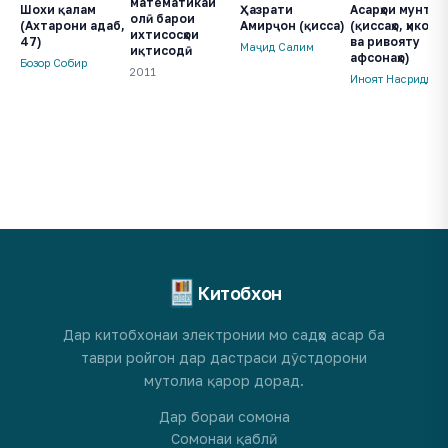
математикаи
Шохи қалам
Ҳазрати
Асарҳои мунтах
олӣ барои
(Ахтарони адаб,
Амирҷон (қисса)
(қиссаҳо, ҳикояҳо
ихтисосҳои
47)
ва ривояту
Маҷид Салим
иқтисодӣ
афсонаҳо)
Бозор Собир
2011
Иноят Насриддин
Китобхон
Дар китобхонаи электронии мо садҳо асар ба
таври ройгон дар дастраси дӯстдорони
мутолиа қарор дорад.
Дар бораи сомона
Сомонаи қаблӣ