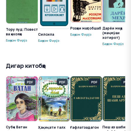
Розҳои маҳтобшаб
Дарёи меҳр
Тору пуд: Повест
(маҷмӯаи
ва ҳикояҳо
Силсила
Баҳром Фирӯз
хотирот)
Баҳром Фирӯз
Баҳром Фирӯз
Баҳром Фирӯз
Дигар китобҳо
PDF
PDF
PDF
PDF
Пеш аз шаби
Субҳи Ватан
Ҳақиқати талх
Ғафлатзадагон