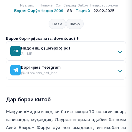
Муаллиф
Нашриёт
Сол
Саҳифаҳо
Забон
Нашр дар сомона
Баҳром Фирӯз
Нодир
2009
88
Тоҷикӣ
22.02.2025
Назм
Шеър
Барои боргирӣ (скачать, download) ⬇
Нидои ишқ (шеърҳо).pdf
PDF
2.1 MB
Боргирӣ аз Telegram
@kitobkhon_net_bot
Дар бораи китоб
Маҷмуаи «Нидои ишқ», ки ба ифтихори 70-солагии шоир,
нависанда, муҳаққиқ, Лауреати ҷоизаи адабии ба номи
Айнӣ Баҳром Фирӯз рӯи чоп омадааст, интихобан аз