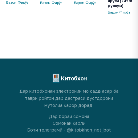
арӯсӣ (китоби
Баҳром Фирӯз
Баҳром Фирӯз
Баҳром Фирӯз
дуввум)
Баҳром Фирӯз
Китобхон
Дар китобхонаи электронии мо садҳо асар ба
таври ройгон дар дастраси дӯстдорони
мутолиа қарор дорад.
Дар бораи сомона
Сомонаи қаблӣ
Боти телеграмӣ - @kitobkhon_net_bot