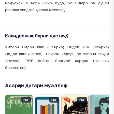
маҷмуаҳои ашъори шоир буда, хонандаро ба дунёи
рангини зиндагӣ ҳавола месозад.
Калидвожаҳо барои ҷустуҷӯ
Китоби Нидои ишк (шеърхо) Нидои ишк (шеьрхо)
Нидои ишк (шерхо), Бахром Фируз, бо забони тоҷикӣ
(точики) PDF ройгон боргирӣ кардан (скачать
бесплатно).
Асарҳои дигари муаллиф
PDF
PDF
PDF
PDF