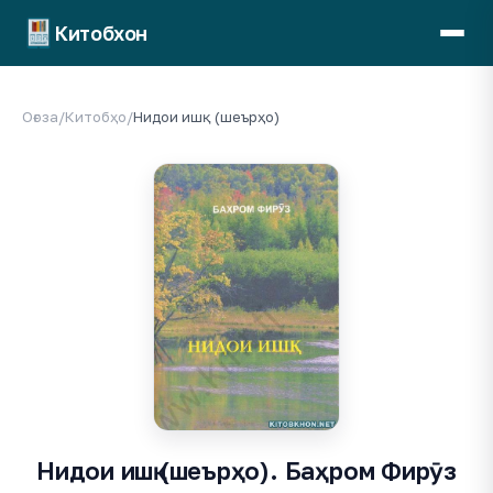
Китобхон
Оғоза
/
Китобҳо
/
Нидои ишқ (шеърҳо)
Нидои ишқ (шеърҳо). Баҳром Фирӯз