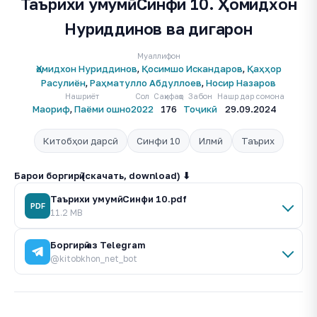
Таърихи умумӣ. Синфи 10. Ҳомидхон
Нуриддинов ва дигарон
Муаллифон
Ҳомидхон Нуриддинов
,
Қосимшо Искандаров
,
Қаҳҳор
Расулиён
,
Раҳматулло Абдуллоев
,
Носир Назаров
Нашриёт
Сол
Саҳифаҳо
Забон
Нашр дар сомона
Маориф
,
Паёми ошно
2022
176
Тоҷикӣ
29.09.2024
Китобҳои дарсӣ
Синфи 10
Илмӣ
Таърих
Барои боргирӣ (скачать, download) ⬇
Таърихи умумӣ. Синфи 10.pdf
PDF
11.2 MB
Боргирӣ аз Telegram
@kitobkhon_net_bot