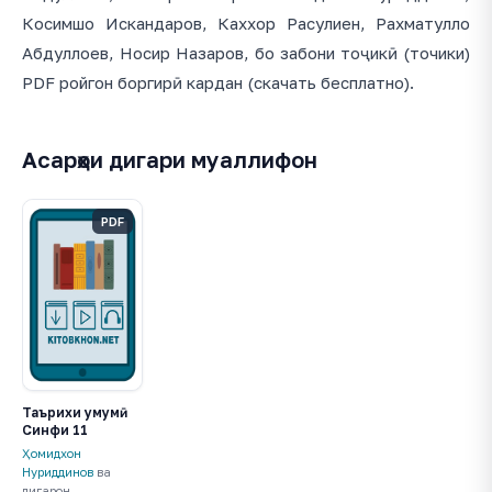
Косимшо Искандаров, Каххор Расулиен, Рахматулло
Абдуллоев, Носир Назаров, бо забони тоҷикӣ (точики)
PDF ройгон боргирӣ кардан (скачать бесплатно).
Асарҳои дигари муаллифон
PDF
Таърихи умумӣ.
Синфи 11
Ҳомидхон
Нуриддинов
ва
дигарон