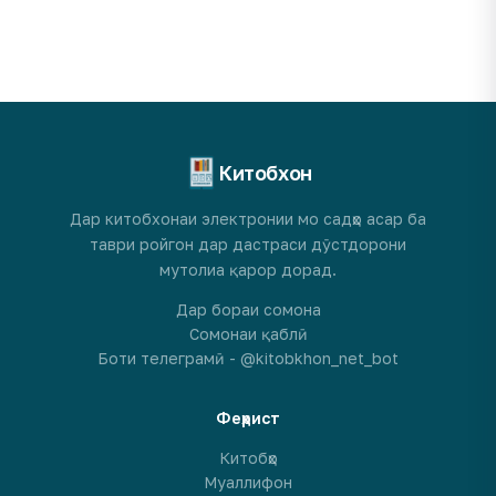
Китобхон
Дар китобхонаи электронии мо садҳо асар ба
таври ройгон дар дастраси дӯстдорони
мутолиа қарор дорад.
Дар бораи сомона
Сомонаи қаблӣ
Боти телеграмӣ - @kitobkhon_net_bot
Феҳрист
Китобҳо
Муаллифон