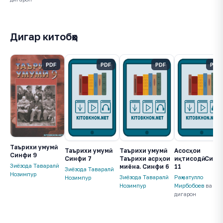
Дигар китобҳо
PDF
PDF
PDF
PDF
Таърихи умумӣ.
Таърихи умумӣ.
Таърихи умумӣ.
Асосҳои
Синфи 9
Синфи 7
Таърихи асрҳои
иқтисодӣ. Синф
Зиёзода Таваралӣ
миёна. Синфи 6
11
Зиёзода Таваралӣ
Нозимпур
Зиёзода Таваралӣ
Раҳматулло
Нозимпур
Нозимпур
Мирбобоев
ва
дигарон