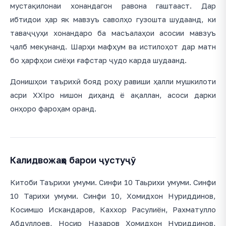
мустақилонаи хонандагон равона гаштааст. Дар
ибтидои ҳар як мавзуъ саволҳо гузошта шудаанд, ки
таваҷҷуҳи хонандаро ба масъалаҳои асосии мавзуъ
ҷалб мекунанд. Шарҳи мафҳум ва истилоҳот дар матн
бо ҳарфҳои сиёҳи ғафстар ҷудо карда шудаанд.
Донишҳои таърихӣ бояд роҳу равиши ҳалли мушкилоти
асри XXIро нишон диҳанд ё ақаллан, асоси дарки
онҳоро фароҳам оранд.
Калидвожаҳо барои ҷустуҷӯ
Китоби Таърихи умуми. Синфи 10 Таьрихи умуми. Синфи
10 Тарихи умуми. Синфи 10, Хомидхон Нуриддинов,
Косимшо Искандаров, Каххор Расулиён, Рахматулло
Абдуллоев, Носир Назаров Хомидхон Нуриддинов,