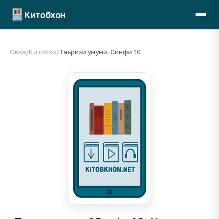
Китобхон
Оғоза
/
Китобҳо
/
Таърихи умумӣ. Синфи 10