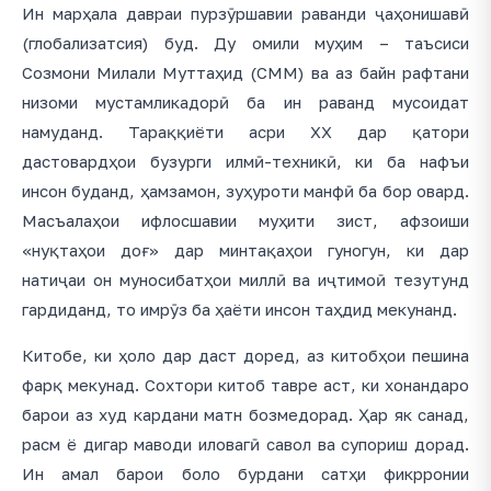
Ин марҳала давраи пурзӯршавии раванди ҷаҳонишавӣ
(глобализатсия) буд. Ду омили муҳим – таъсиси
Созмони Милали Муттаҳид (СММ) ва аз байн рафтани
низоми мустамликадорӣ ба ин раванд мусоидат
намуданд. Тараққиёти асри ХХ дар қатори
дастовардҳои бузурги илмӣ-техникӣ, ки ба нафъи
инсон буданд, ҳамзамон, зуҳуроти манфӣ ба бор овард.
Масъалаҳои ифлосшавии муҳити зист, афзоиши
«нуқтаҳои доғ» дар минтақаҳои гуногун, ки дар
натиҷаи он муносибатҳои миллӣ ва иҷтимоӣ тезутунд
гардиданд, то имрӯз ба ҳаёти инсон таҳдид мекунанд.
Китобе, ки ҳоло дар даст доред, аз китобҳои пешина
фарқ мекунад. Сохтори китоб тавре аст, ки хонандаро
барои аз худ кардани матн бозмедорад. Ҳар як санад,
расм ё дигар маводи иловагӣ савол ва супориш дорад.
Ин амал барои боло бурдани сатҳи фикрронии