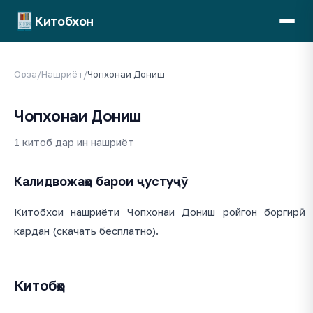
Китобхон
Оғоза
/
Нашриёт
/
Чопхонаи Дониш
Чопхонаи Дониш
1 китоб дар ин нашриёт
Калидвожаҳо барои ҷустуҷӯ
Китобхои нашриёти Чопхонаи Дониш ройгон боргирӣ
кардан (скачать бесплатно).
Китобҳо