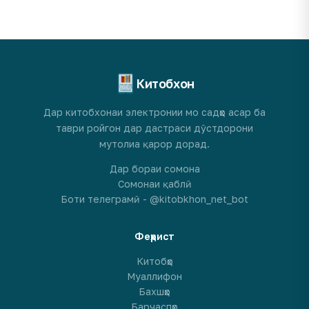
Китобхон
Дар китобхонаи электронии мо садҳо асар ба
таври ройгон дар дастраси дӯстдорони
мутолиа қарор дорад.
Дар бораи сомона
Сомонаи қаблӣ
Боти телеграмӣ - @kitobkhon_net_bot
Феҳрист
Китобҳо
Муаллифон
Бахшҳо
Барчаспҳо