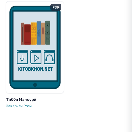
PDF
Тибби Мансурӣ
Закариёи Розӣ