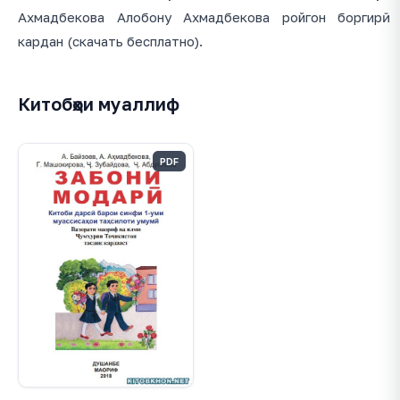
Ахмадбекова Алобону Ахмадбекова ройгон боргирӣ
кардан (скачать бесплатно).
Китобҳои муаллиф
PDF