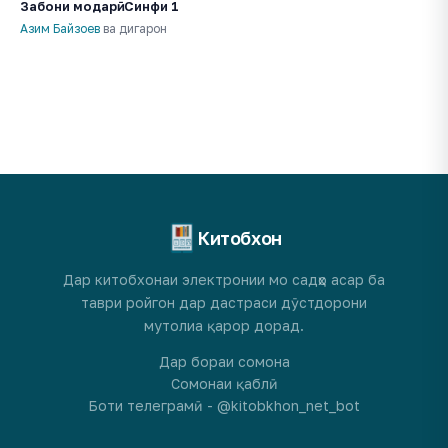
Забони модарӣ. Синфи 1
Азим Байзоев
ва дигарон
Китобхон
Дар китобхонаи электронии мо садҳо асар ба
таври ройгон дар дастраси дӯстдорони
мутолиа қарор дорад.
Дар бораи сомона
Сомонаи қаблӣ
Боти телеграмӣ - @kitobkhon_net_bot