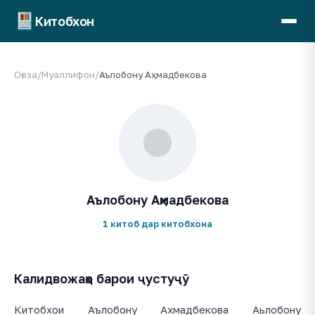
Китобхон
Оғоза
/
Муаллифон
/
Аълобону Аҳмадбекова
Аълобону Аҳмадбекова
1 китоб дар китобхона
Калидвожаҳо барои ҷустуҷӯ
Китобхои Аълобону Ахмадбекова Аьлобону