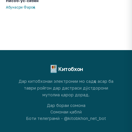
Нисоб-ус-сибён
Абунасри Фароҳӣ
Китобхон
Дар китобхонаи электронии мо садҳо асар ба
таври ройгон дар дастраси дӯстдорони
мутолиа қарор дорад.
Дар бораи сомона
Сомонаи қаблӣ
Боти телеграмӣ - @kitobkhon_net_bot