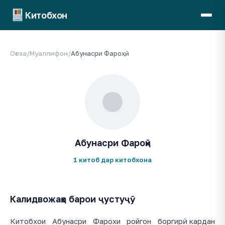
Китобхон
Оғоза
/
Муаллифон
/
Абунасри Фароҳӣ
Абунасри Фароҳӣ
1 китоб дар китобхона
Калидвожаҳо барои ҷустуҷӯ
Китобхои Абунасри Фарохи ройгон боргирӣ кардан