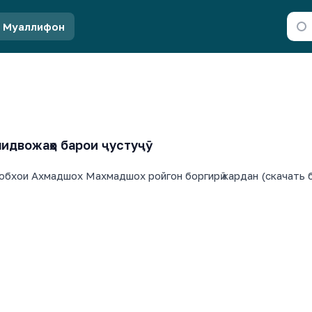
Муаллифон
идвожаҳо барои ҷустуҷӯ
обхои Ахмадшох Махмадшох ройгон боргирӣ кардан (скачать б