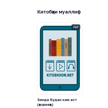
Китобҳои муаллиф
PDF
Зинда будан кам аст
(ҳаҷвияҳо)