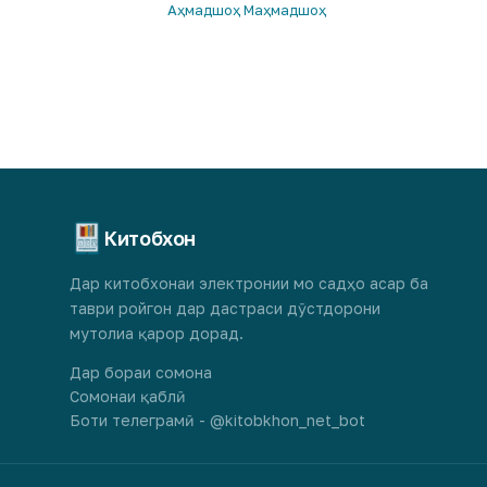
Аҳмадшоҳ Маҳмадшоҳ
Китобхон
Дар китобхонаи электронии мо садҳо асар ба
таври ройгон дар дастраси дӯстдорони
мутолиа қарор дорад.
Дар бораи сомона
Сомонаи қаблӣ
Боти телеграмӣ - @kitobkhon_net_bot