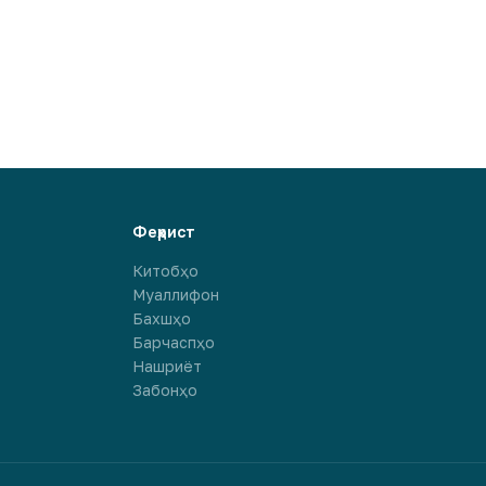
Феҳрист
Китобҳо
Муаллифон
Бахшҳо
Барчаспҳо
Нашриёт
Забонҳо