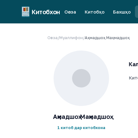
Китобхон
Оғоза
Китобҳо
Бахшҳо
Оғоза
/
Муаллифон
/
Аҳмадшоҳ Маҳмадшоҳ
Кал
Кит
Аҳмадшоҳ Маҳмадшоҳ
1 китоб дар китобхона