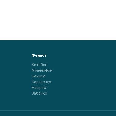
Феҳрист
Китобҳо
Муаллифон
Бахшҳо
Барчаспҳо
Нашриёт
Забонҳо