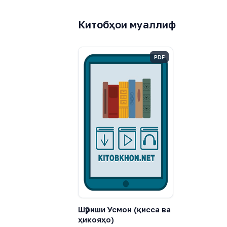
Китобҳои муаллиф
PDF
Шӯриши Усмон (қисса ва
ҳикояҳо)