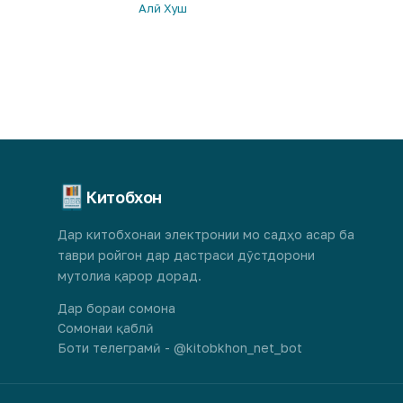
Алӣ Хуш
Китобхон
Дар китобхонаи электронии мо садҳо асар ба
таври ройгон дар дастраси дӯстдорони
мутолиа қарор дорад.
Дар бораи сомона
Сомонаи қаблӣ
Боти телеграмӣ - @kitobkhon_net_bot