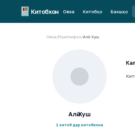
Китобхон
Оғоза
Китобҳо
Бахшҳо
Оғоза
/
Муаллифон
/
Алӣ Хуш
Кал
Кит
Алӣ Хуш
1 китоб дар китобхона