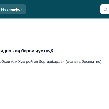
Муаллифон
идвожаҳо барои ҷустуҷӯ
обхои Али Хуш ройгон боргирӣ кардан (скачать бесплатно).