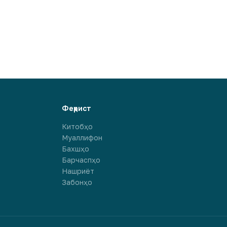
Феҳрист
Китобҳо
Муаллифон
Бахшҳо
Барчаспҳо
Нашриёт
Забонҳо