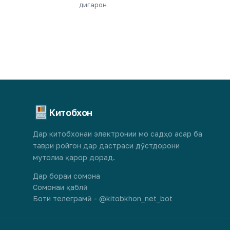
дигарон
Китобхон
Дар китобхонаи электронии мо садҳо асар ба
таври ройгон дар дастраси дӯстдорони
мутолиа қарор дорад.
Дар бораи сомона
Сомонаи қаблӣ
Боти телеграмӣ - @kitobkhon_net_bot