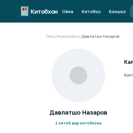
Китобхон
Оғоза
Китобҳо
Бахшҳо
Оғоза
/
Муаллифон
/
Давлатшо Назаров
Кал
Кит
Давлатшо Назаров
1 китоб дар китобхона