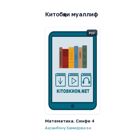
Китобҳои муаллиф
PDF
Математика. Синфи 4
Аҳсанбону Ҳамидова
ва