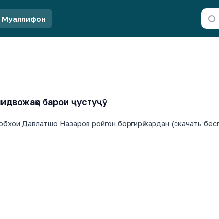
Муаллифон
идвожаҳо барои ҷустуҷӯ
обхои Давлатшо Назаров ройгон боргирӣ кардан (скачать бесп