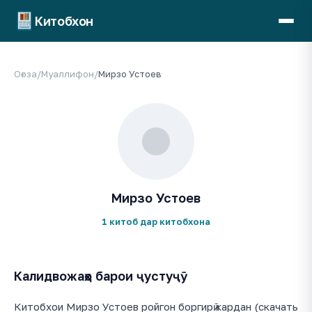
Китобхон
Оғоза
/
Муаллифон
/
Мирзо Устоев
Мирзо Устоев
1 китоб дар китобхона
Калидвожаҳо барои ҷустуҷӯ
Китобхои Мирзо Устоев ройгон боргирӣ кардан (скачать