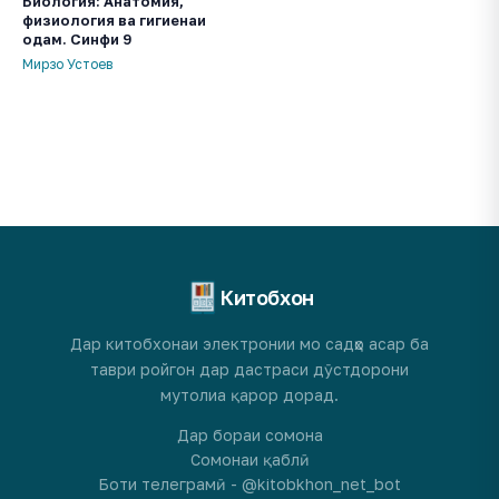
Биология: Анатомия,
физиология ва гигиенаи
одам. Синфи 9
Мирзо Устоев
Китобхон
Дар китобхонаи электронии мо садҳо асар ба
таври ройгон дар дастраси дӯстдорони
мутолиа қарор дорад.
Дар бораи сомона
Сомонаи қаблӣ
Боти телеграмӣ - @kitobkhon_net_bot