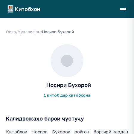
Китобхон
Оғоза
/
Муаллифон
/
Носири Бухороӣ
Носири Бухороӣ
1 китоб дар китобхона
Калидвожаҳо барои ҷустуҷӯ
Китобхои Носири Бухорои ройгон боргирӣ кардан