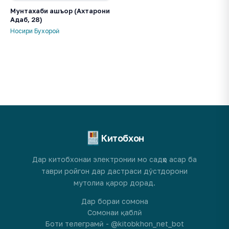
Мунтахаби ашъор (Ахтарони
Адаб, 28)
Носири Бухороӣ
Китобхон
Дар китобхонаи электронии мо садҳо асар ба
таври ройгон дар дастраси дӯстдорони
мутолиа қарор дорад.
Дар бораи сомона
Сомонаи қаблӣ
Боти телеграмӣ - @kitobkhon_net_bot