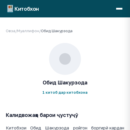
Китобхон
Оғоза
/
Муаллифон
/
Обид Шакурзода
Обид Шакурзода
1 китоб дар китобхона
Калидвожаҳо барои ҷустуҷӯ
Китобхои Обид Шакурзода ройгон боргирӣ кардан