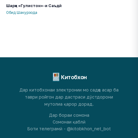
Шарҳи «Гулистон»-и Саъдӣ
Обид Шакурзода
Китобхон
Дар китобхонаи электронии мо садҳо асар ба
таври ройгон дар дастраси дӯстдорони
мутолиа қарор дорад.
Дар бораи сомона
Сомонаи қаблӣ
Боти телеграмӣ - @kitobkhon_net_bot