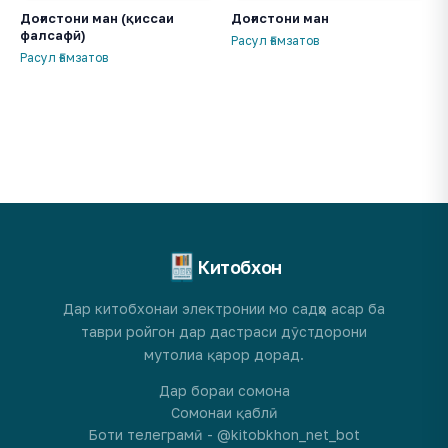
Доғистони ман (қиссаи
Доғистони ман
фалсафӣ)
Расул Ғамзатов
Расул Ғамзатов
Китобхон
Дар китобхонаи электронии мо садҳо асар ба
таври ройгон дар дастраси дӯстдорони
мутолиа қарор дорад.
Дар бораи сомона
Сомонаи қаблӣ
Боти телеграмӣ - @kitobkhon_net_bot