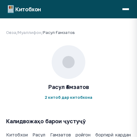
Китобхон
Оғоза
/
Муаллифон
/
Расул Ғамзатов
Расул Ғамзатов
2 китоб дар китобхона
Калидвожаҳо барои ҷустуҷӯ
Китобхои Расул Гамзатов ройгон боргирӣ кардан