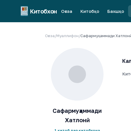
Китобхон
Оғоза
Китобҳо
Бахшҳо
Оғоза
/
Муаллифон
/
Сафармуҳаммади Хатлон
Кал
Кит
Сафармуҳаммади
Хатлонӣ
1 китоб дар китобхона