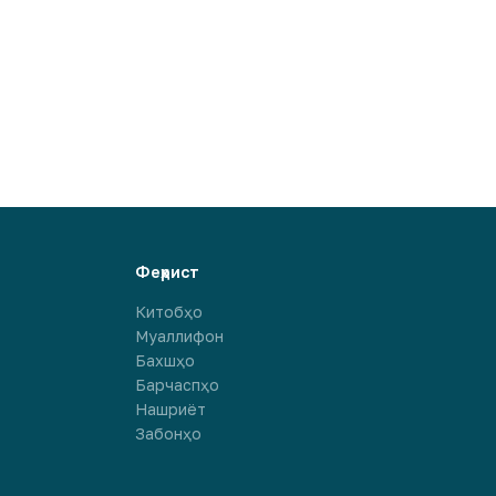
Феҳрист
Китобҳо
Муаллифон
Бахшҳо
Барчаспҳо
Нашриёт
Забонҳо