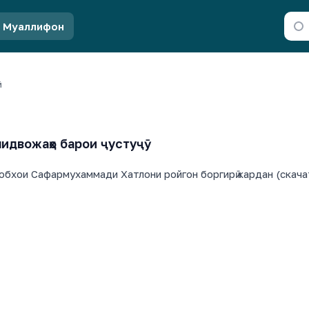
Муаллифон
ӣ
идвожаҳо барои ҷустуҷӯ
обхои Сафармухаммади Хатлони ройгон боргирӣ кардан (скача