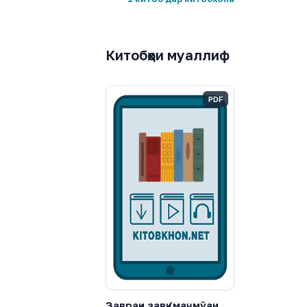
Китобҳои муаллиф
PDF
Заврақи завқ (маҷмӯаи