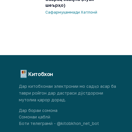
шеърҳо)
Сафармуҳаммади Хатлонӣ
Китобхон
Дар китобхонаи электронии мо садҳо асар ба
таври ройгон дар дастраси дӯстдорони
мутолиа қарор дорад.
Дар бораи сомона
Сомонаи қаблӣ
Боти телеграмӣ - @kitobkhon_net_bot