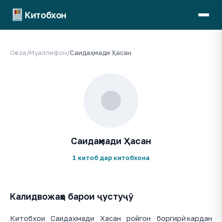
Китобхон
Оғоза
/
Муаллифон
/
Саидаҳмади Ҳасан
Саидаҳмади Ҳасан
1 китоб дар китобхона
Калидвожаҳо барои ҷустуҷӯ
Китобхои Саидахмади Хасан ройгон боргирӣ кардан