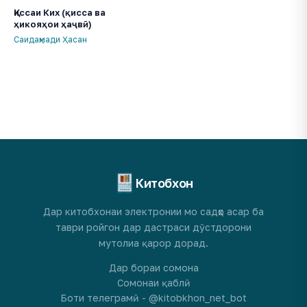
Қиссаи Ких (қисса ва
ҳикояҳои ҳаҷвӣ)
Саидаҳмади Ҳасан
Китобхон
Дар китобхонаи электронии мо садҳо асар ба
таври ройгон дар дастраси дӯстдорони
мутолиа қарор дорад.
Дар бораи сомона
Сомонаи қаблӣ
Боти телеграмӣ - @kitobkhon_net_bot