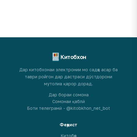
Китобхон
Дар китобхонаи электронии мо садҳо асар ба
таври ройгон дар дастраси дӯстдорони
мутолиа қарор дорад.
Дар бораи сомона
Сомонаи қаблӣ
Боти телеграмӣ - @kitobkhon_net_bot
Феҳрист
Китобҳо