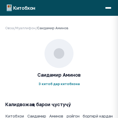
Китобхон
Оғоза
/
Муаллифон
/
Саидамир Аминов
Саидамир Аминов
3 китоб дар китобхона
Калидвожаҳо барои ҷустуҷӯ
Китобхои Саидамир Аминов ройгон боргирӣ кардан